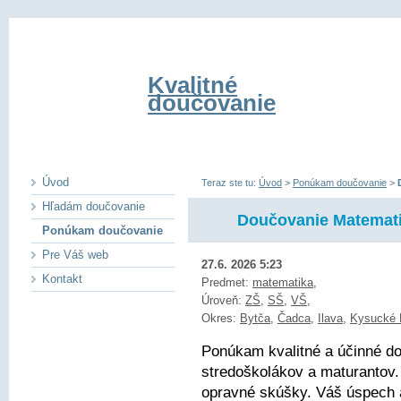
Kvalitné
doučovanie
Úvod
Teraz ste tu:
Úvod
>
Ponúkam doučovanie
>
Hľadám doučovanie
Doučovanie Matemati
Ponúkam doučovanie
Pre Váš web
27.6. 2026 5:23
Kontakt
Predmet:
matematika
,
Úroveň:
ZŠ
,
SŠ
,
VŠ
,
Okres:
Bytča
,
Čadca
,
Ilava
,
Kysucké 
Ponúkam kvalitné a účinné d
stredoškolákov a maturantov.
opravné skúšky. Váš úspech a