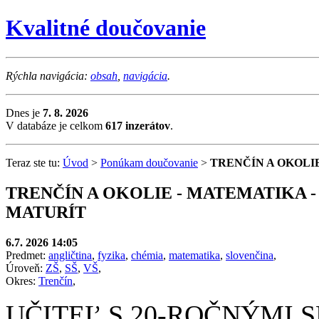
Kvalitné doučovanie
Rýchla navigácia:
obsah
,
navigácia
.
Dnes je
7. 8. 2026
V databáze je celkom
617 inzerátov
.
Teraz ste tu:
Úvod
>
Ponúkam doučovanie
>
TRENČÍN A OKOLIE
TRENČÍN A OKOLIE - MATEMATIKA -
MATURÍT
6.7. 2026 14:05
Predmet:
angličtina
,
fyzika
,
chémia
,
matematika
,
slovenčina
,
Úroveň:
ZŠ
,
SŠ
,
VŠ
,
Okres:
Trenčín
,
UČITEĽ S 20-ROČNÝMI 