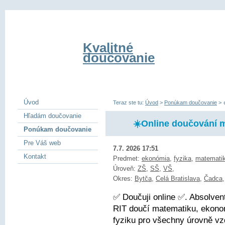
Kvalitné
doučovanie
Úvod
Teraz ste tu:
Úvod
>
Ponúkam doučovanie
>
Hľadám doučovanie
☀️Online doučování m
Ponúkam doučovanie
Pre Váš web
7.7. 2026 17:51
Kontakt
Predmet:
ekonómia
,
fyzika
,
matemati
Úroveň:
ZŠ
,
SŠ
,
VŠ
,
Okres:
Bytča
,
Celá Bratislava
,
Čadca
✅ Doučuji online ✅. Absolve
RIT doučí matematiku, ekonom
fyziku pro všechny úrovně vz