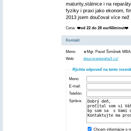
maturity,státnice i na repará
fyziky i praxi jako ekonom, fi
2013 jsem doučoval více než
Cena:
❤️od 22 do 28 eur/60minut❤️
Kontakt
Meno:
☀️Mgr. Pavel Šimůnek MBA
Web:
doucovanipraha3.cz/
Rýchla odpoveď na tento inzerá
Meno:
E-mail:
Telefón:
Správa:
Chcem informácie o no