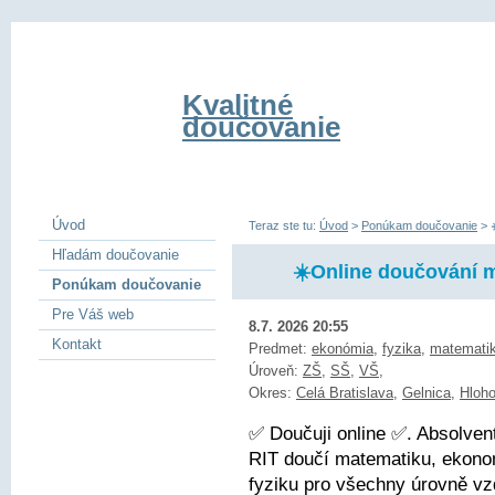
Kvalitné
doučovanie
Úvod
Teraz ste tu:
Úvod
>
Ponúkam doučovanie
>
Hľadám doučovanie
☀️Online doučování m
Ponúkam doučovanie
Pre Váš web
8.7. 2026 20:55
Kontakt
Predmet:
ekonómia
,
fyzika
,
matemati
Úroveň:
ZŠ
,
SŠ
,
VŠ
,
Okres:
Celá Bratislava
,
Gelnica
,
Hloh
✅ Doučuji online ✅. Absolve
RIT doučí matematiku, ekonom
fyziku pro všechny úrovně vz