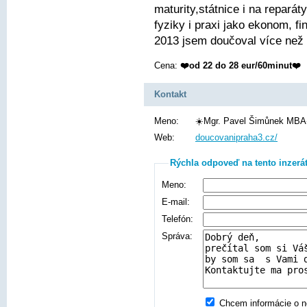
maturity,státnice i na repará
fyziky i praxi jako ekonom, fi
2013 jsem doučoval více než
Cena:
❤️od 22 do 28 eur/60minut❤️
Kontakt
Meno:
☀️Mgr. Pavel Šimůnek MBA
Web:
doucovanipraha3.cz/
Rýchla odpoveď na tento inzerá
Meno:
E-mail:
Telefón:
Správa:
Chcem informácie o no