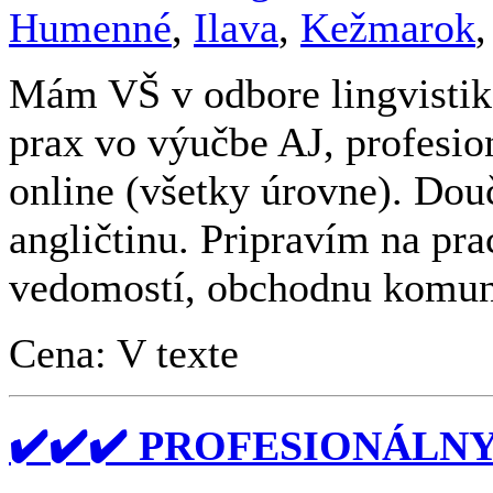
Humenné
,
Ilava
,
Kežmarok
Mám VŠ v odbore lingvistika
prax vo výučbe AJ, profesio
online (všetky úrovne). Do
angličtinu. Pripravím na pr
vedomostí, obchodnu komuni
Cena: V texte
✔️✔️✔️ PROFESIONÁLN