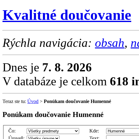
Kvalitné doučovanie
Rýchla navigácia:
obsah
,
n
Dnes je
7. 8. 2026
V databáze je celkom
618 i
Teraz ste tu:
Úvod
>
Ponúkam doučovanie Humenné
Ponúkam doučovanie Humenné
Čo:
Kde:
Úroveň:
Text: