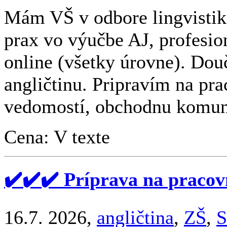
Mám VŠ v odbore lingvistika
prax vo výučbe AJ, profesio
online (všetky úrovne). Do
angličtinu. Pripravím na pr
vedomostí, obchodnu komuni
Cena: V texte
✔️✔️✔️ Príprava na pracov
16.7. 2026,
angličtina
,
ZŠ
,
S