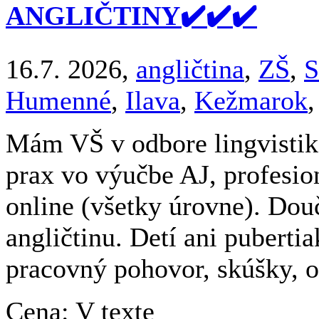
ANGLIČTINY✔️✔️✔️
16.7. 2026,
angličtina
,
ZŠ
,
S
Humenné
,
Ilava
,
Kežmarok
Mám VŠ v odbore lingvistika
prax vo výučbe AJ, profesio
online (všetky úrovne). Do
angličtinu. Detí ani pubert
pracovný pohovor, skúšky, op
Cena: V texte