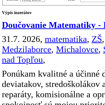
Výpis inzerátov
Doučovanie Matematiky - 
31.7. 2026,
matematika
,
ZŠ
Medzilaborce
,
Michalovce
,
nad Topľou
,
Ponúkam kvalitné a účinné 
deviatakov, stredoškolákov 
reparáty, komisionálne a op
spokojnosť sú mojou priorit