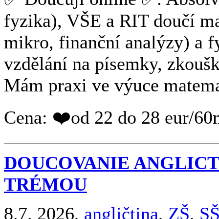
fyzika), VŠE a RIT doučí m
mikro, finanční analýzy) a 
vzdělání na písemky, zkoušky
Mám praxi ve výuce matemati
Cena: ❤️od 22 do 28 eur/60
DOUCOVANIE ANGLICTI
TRÉMOU
8.7. 2026,
angličtina
,
ZŠ
,
S