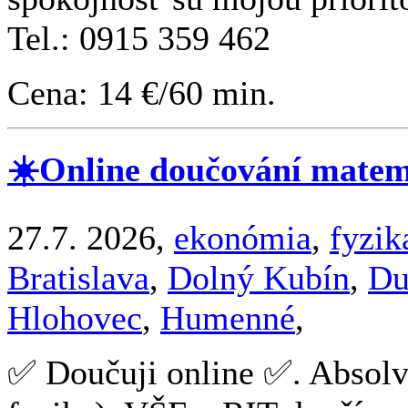
Tel.: 0915 359 462
Cena: 14 €/60 min.
☀️Online doučování matema
27.7. 2026,
ekonómia
,
fyzik
Bratislava
,
Dolný Kubín
,
Du
Hlohovec
,
Humenné
,
✅ Doučuji online ✅. Absol