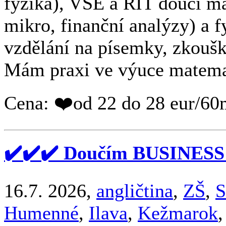
fyzika), VŠE a RIT doučí m
mikro, finanční analýzy) a 
vzdělání na písemky, zkoušky
Mám praxi ve výuce matemati
Cena: ❤️od 22 do 28 eur/60
✔️✔️✔️ Doučím BUSINESS
16.7. 2026,
angličtina
,
ZŠ
,
S
Humenné
,
Ilava
,
Kežmarok