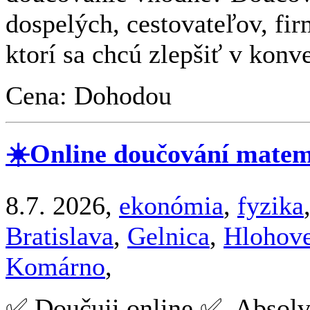
dospelých, cestovateľov, fi
ktorí sa chcú zlepšiť v konver
Cena: Dohodou
☀️Online doučování matema
8.7. 2026,
ekonómia
,
fyzika
Bratislava
,
Gelnica
,
Hlohov
Komárno
,
✅ Doučuji online ✅. Absol