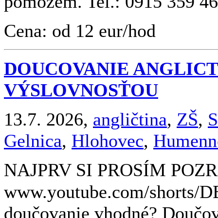
pomôžem. Tel.: 0915 359 4
Cena: od 12 eur/hod
DOUCOVANIE ANGLICT
VÝSLOVNOSŤOU
13.7. 2026,
angličtina
,
ZŠ
,
S
Gelnica
,
Hlohovec
,
Humenn
NAJPRV SI PROSÍM POZRI
www.youtube.com/shorts/
doučovanie vhodné? Doučovan