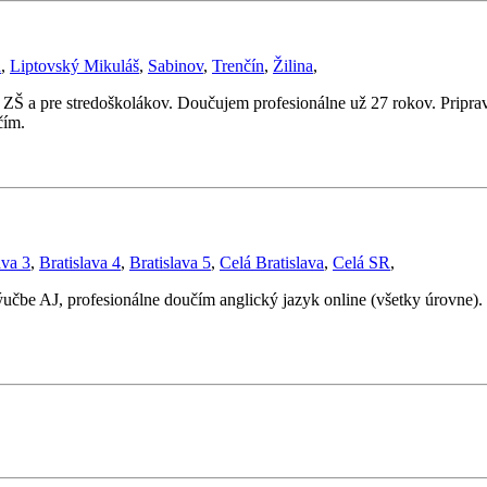
a
,
Liptovský Mikuláš
,
Sabinov
,
Trenčín
,
Žilina
,
 a pre stredoškolákov. Doučujem profesionálne už 27 rokov. Pripravuj
čím.
ava 3
,
Bratislava 4
,
Bratislava 5
,
Celá Bratislava
,
Celá SR
,
ýučbe AJ, profesionálne doučím anglický jazyk online (všetky úrovne