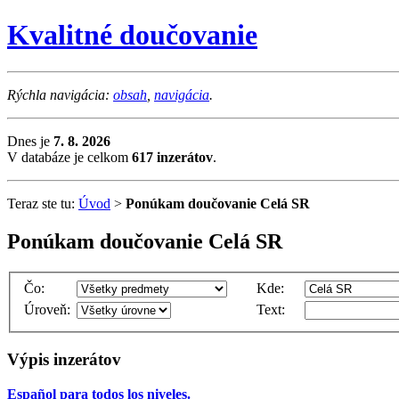
Kvalitné doučovanie
Rýchla navigácia:
obsah
,
navigácia
.
Dnes je
7. 8. 2026
V databáze je celkom
617 inzerátov
.
Teraz ste tu:
Úvod
>
Ponúkam doučovanie Celá SR
Ponúkam doučovanie Celá SR
Čo:
Kde:
Úroveň:
Text:
Výpis inzerátov
Español para todos los niveles.