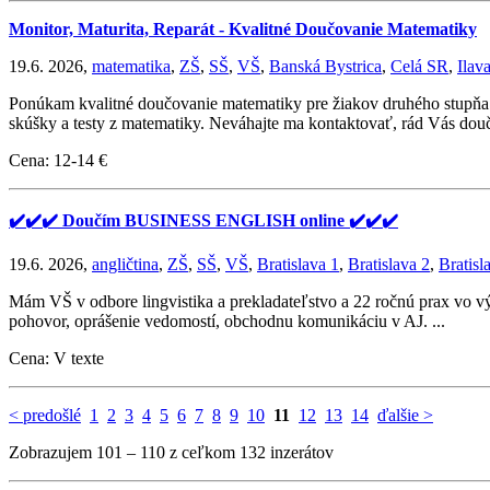
Monitor, Maturita, Reparát - Kvalitné Doučovanie Matematiky
19.6. 2026,
matematika
,
ZŠ
,
SŠ
,
VŠ
,
Banská Bystrica
,
Celá SR
,
Ilav
Ponúkam kvalitné doučovanie matematiky pre žiakov druhého stupňa ZŠ
skúšky a testy z matematiky. Neváhajte ma kontaktovať, rád Vás dou
Cena: 12-14 €
✔️✔️✔️ Doučím BUSINESS ENGLISH online ✔️✔️✔️
19.6. 2026,
angličtina
,
ZŠ
,
SŠ
,
VŠ
,
Bratislava 1
,
Bratislava 2
,
Bratisl
Mám VŠ v odbore lingvistika a prekladateľstvo a 22 ročnú prax vo v
pohovor, oprášenie vedomostí, obchodnu komunikáciu v AJ. ...
Cena: V texte
< predošlé
1
2
3
4
5
6
7
8
9
10
11
12
13
14
ďalšie >
Zobrazujem 101 – 110 z ceľkom 132 inzerátov