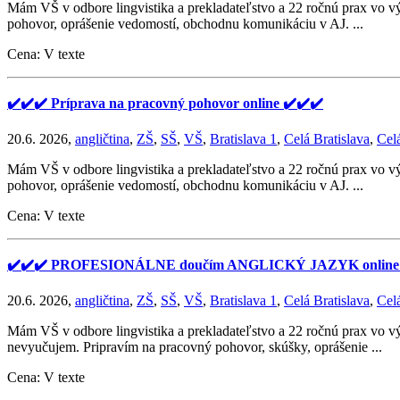
Mám VŠ v odbore lingvistika a prekladateľstvo a 22 ročnú prax vo v
pohovor, oprášenie vedomostí, obchodnu komunikáciu v AJ. ...
Cena: V texte
✔️✔️✔️ Príprava na pracovný pohovor online ✔️✔️✔️
20.6. 2026,
angličtina
,
ZŠ
,
SŠ
,
VŠ
,
Bratislava 1
,
Celá Bratislava
,
Cel
Mám VŠ v odbore lingvistika a prekladateľstvo a 22 ročnú prax vo v
pohovor, oprášenie vedomostí, obchodnu komunikáciu v AJ. ...
Cena: V texte
✔️✔️✔️ PROFESIONÁLNE doučím ANGLICKÝ JAZYK online 
20.6. 2026,
angličtina
,
ZŠ
,
SŠ
,
VŠ
,
Bratislava 1
,
Celá Bratislava
,
Cel
Mám VŠ v odbore lingvistika a prekladateľstvo a 22 ročnú prax vo v
nevyučujem. Pripravím na pracovný pohovor, skúšky, oprášenie ...
Cena: V texte