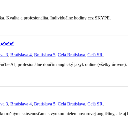
ľka. Kvalita a profesionalita. Individuálne hodiny cez SKYPE.
✔️✔️✔️
ava 3
,
Bratislava 4
,
Bratislava 5
,
Celá Bratislava
,
Celá SR
,
ýučbe AJ, profesionálne doučím anglický jazyk online (všetky úrovne)
ava 3
,
Bratislava 4
,
Bratislava 5
,
Celá Bratislava
,
Celá SR
,
o ročnými skúsenosťami s výukou nielen hovorovej angličtiny, ale aj b