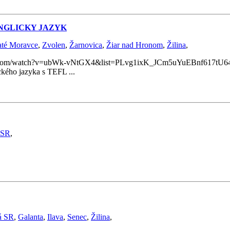
ANGLICKY JAZYK
até Moravce
,
Zvolen
,
Žarnovica
,
Žiar nad Hronom
,
Žilina
,
m/watch?v=ubWk-vNtGX4&list=PLvg1ixK_JCm5uYuEBnf617tU64rpgBGo
ického jazyka s TEFL ...
 SR
,
á SR
,
Galanta
,
Ilava
,
Senec
,
Žilina
,