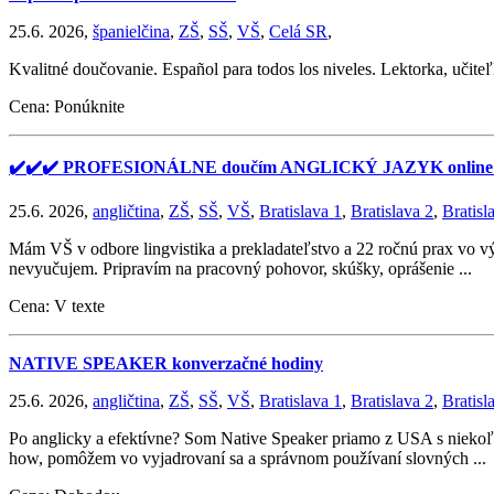
25.6. 2026,
španielčina
,
ZŠ
,
SŠ
,
VŠ
,
Celá SR
,
Kvalitné doučovanie. Español para todos los niveles. Lektorka, učite
Cena: Ponúknite
✔️✔️✔️ PROFESIONÁLNE doučím ANGLICKÝ JAZYK online 
25.6. 2026,
angličtina
,
ZŠ
,
SŠ
,
VŠ
,
Bratislava 1
,
Bratislava 2
,
Bratisl
Mám VŠ v odbore lingvistika a prekladateľstvo a 22 ročnú prax vo v
nevyučujem. Pripravím na pracovný pohovor, skúšky, oprášenie ...
Cena: V texte
NATIVE SPEAKER konverzačné hodiny
25.6. 2026,
angličtina
,
ZŠ
,
SŠ
,
VŠ
,
Bratislava 1
,
Bratislava 2
,
Bratisl
Po anglicky a efektívne? Som Native Speaker priamo z USA s niekoľk
how, pomôžem vo vyjadrovaní sa a správnom používaní slovných ...