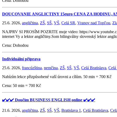
Cena: Dohodou
DOUCOVANIE ANGLICTINY 15euro CENA ZA HODINU, 
25.6. 2026,
angličtina
,
ZŠ
,
SŠ
,
VŠ
,
Celá SR
,
Vranov nad Topľou
,
Zl
NAJPRV SI PROSÍM POZRITE moje video: https://www.youtube.co
internet Vy a lektor angličtiny.Som bilingválny slovenský lektor angl
Cena: Dohodou
Individuální příprava
25.6. 2026,
francúzština
,
nemčina
,
ZŠ
,
SŠ
,
VŠ
,
Celá Bratislava
,
Celá
Nabízím lekce přizpůsobené vaší úrovni a cílům. 50 min = 700 Kč
Cena: 50 min = 700 Kč
✔️✔️✔️ Doučím BUSINESS ENGLISH online ✔️✔️✔️
21.6. 2026,
angličtina
,
ZŠ
,
SŠ
,
VŠ
,
Bratislava 1
,
Celá Bratislava
,
Cel