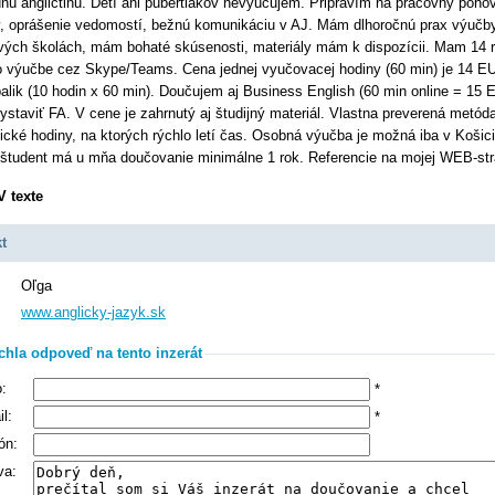
nú angličtinu. Detí ani pubertiakov nevyučujem. Pripravím na pracovný pohov
, oprášenie vedomostí, bežnú komunikáciu v AJ. Mám dlhoročnú prax výučb
vých školách, mám bohaté skúsenosti, materiály mám k dispozícii. Mam 14 
o výučbe cez Skype/Teams. Cena jednej vyučovacej hodiny (60 min) je 14 E
balik (10 hodin x 60 min). Doučujem aj Business English (60 min online = 15 
ystaviť FA. V cene je zahrnutý aj študijný materiál. Vlastna preverená metód
cké hodiny, na ktorých rýchlo letí čas. Osobná výučba je možná iba v Košic
študent má u mňa doučovanie minimálne 1 rok. Referencie na mojej WEB-str
V texte
t
Oľga
www.anglicky-jazyk.sk
chla odpoveď na tento inzerát
:
*
l:
*
ón:
va: