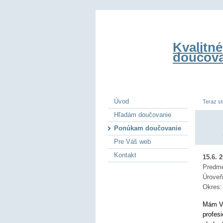
Kvalitné
doučova
Úvod
Teraz st
Hľadám doučovanie
Ponúkam doučovanie
Pre Váš web
Kontakt
15.6. 
Predm
Úrove
Okres
Mám VŠ
profes