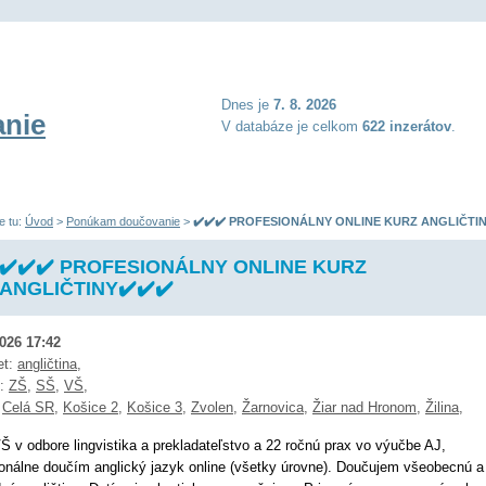
Dnes je
7. 8. 2026
nie
V databáze je celkom
622 inzerátov
.
e tu:
Úvod
>
Ponúkam doučovanie
>
✔️✔️✔️ PROFESIONÁLNY ONLINE KURZ ANGLIČTIN
✔️✔️✔️ PROFESIONÁLNY ONLINE KURZ
ANGLIČTINY✔️✔️✔️
2026 17:42
et:
angličtina
,
ň:
ZŠ
,
SŠ
,
VŠ
,
:
Celá SR
,
Košice 2
,
Košice 3
,
Zvolen
,
Žarnovica
,
Žiar nad Hronom
,
Žilina
,
 v odbore lingvistika a prekladateľstvo a 22 ročnú prax vo výučbe AJ,
ionálne doučím anglický jazyk online (všetky úrovne). Doučujem všeobecnú a