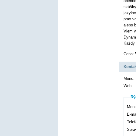
obchod
skúšky
jazyko
prax v
alebo 
Viem v
Dynami
Každý 
Cena:
Kontak
Meno:
Web:
Rý
Meno
E-mai
Telef
Sprá