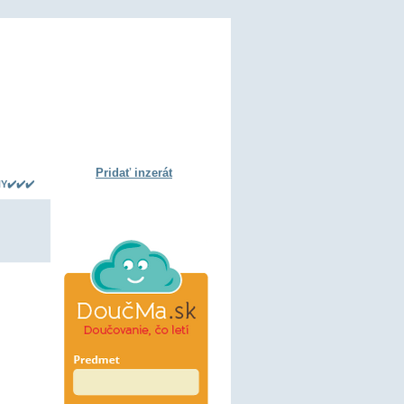
Pridať inzerát
Y✔️✔️✔️