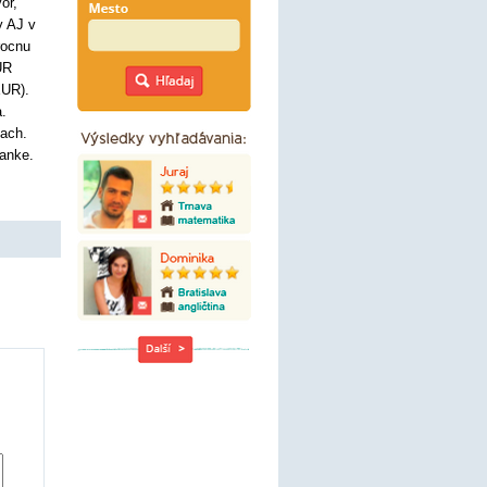
or,
y AJ v
rocnu
UR
EUR).
a.
iach.
anke.