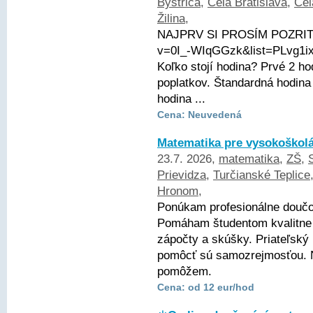
Bystrica
,
Celá Bratislava
,
Cel
Žilina
,
NAJPRV SI PROSÍM POZRITE 
v=0I_-WIqGGzk&list=PLvg1
Koľko stojí hodina? Prvé 2 
poplatkov. Štandardná hodina
hodina ...
Cena: Neuvedená
Matematika pre vysokoškol
23.7. 2026,
matematika
,
ZŠ
,
Prievidza
,
Turčianské Teplice
Hronom
,
Ponúkam profesionálne doučo
Pomáham študentom kvalitne 
zápočty a skúšky. Priateľský 
pomôcť sú samozrejmosťou. 
pomôžem.
Cena: od 12 eur/hod