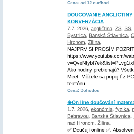
Cena: od 12 eur/hod
DOUCOVANIE ANGLICTINY 
KONVERZÁCIA
7.7. 2026,
angličtina
,
ZŠ
,
SŠ
,
Bystrica
,
Banská Štiavnica
,
C
Hronom
,
Žilina
,
NAJPRV SI PROSÍM POZRITE
https://www.youtube.com/wat
v=QveNfybt7ek&list=PLvg1
Ako hodiny prebiehajú? Všetk
Meet. Môžete sa pripojiť z PC
telefónu. ...
Cena: Dohodou
☀️On line doučování matemat
1.7. 2026,
ekonómia
,
fyzika
,
Bebravou
,
Banská Štiavnica
,
nad Hronom
,
Žilina
,
✅ Doučuji online ✅. Absolve