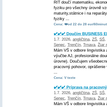
RIT doučí matematiku, ekonom
fyziku pro všechny úrovně vz
maturity,státnice i na repará
fyziky ...
Cena: ❤️od 22 do 28 eur/60minut
✔️✔️✔️ Doučím BUSINESS EN
1.7. 2026,
angličtina
,
ZŠ
,
SŠ
,
Senec
,
Trenčín
,
Trnava
,
Žiar
Mám VŠ v odbore lingvistika 
výučbe AJ, profesionálne dou
úrovne). Doučujem všeobecnú 
pracovný pohovor, oprášenie
...
Cena: V texte
✔️✔️✔️ Príprava na pracovný
1.7. 2026,
angličtina
,
ZŠ
,
SŠ
,
Senec
,
Trenčín
,
Trnava
,
Žiar
Mám VŠ v odbore lingvistika 