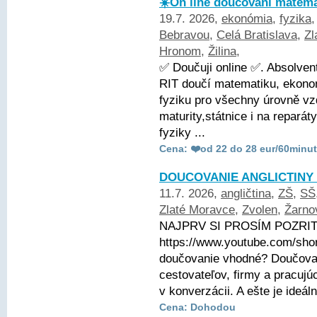
☀️On line doučování matemat
19.7. 2026,
ekonómia
,
fyzika
Bebravou
,
Celá Bratislava
,
Zl
Hronom
,
Žilina
,
✅ Doučuji online ✅. Absolve
RIT doučí matematiku, ekonom
fyziku pro všechny úrovně vz
maturity,státnice i na repará
fyziky ...
Cena: ❤️od 22 do 28 eur/60minut
DOUCOVANIE ANGLICTINY 
11.7. 2026,
angličtina
,
ZŠ
,
SŠ
Zlaté Moravce
,
Zvolen
,
Žarno
NAJPRV SI PROSÍM POZRITE
https://www.youtube.com/sho
doučovanie vhodné? Doučovani
cestovateľov, firmy a pracujú
v konverzácii. A ešte je ideáln
Cena: Dohodou