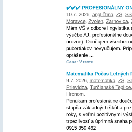
✔️✔️✔️ PROFESIONÁLNY ON
10.7. 2026,
angličtina
,
ZŠ
,
SŠ
Moravce
,
Zvolen
,
Žarnovica
,
Mám VŠ v odbore lingvistika 
výučbe AJ, profesionálne dou
úrovne). Doučujem všeobecnú 
pubertiakov nevyučujem. Pri
oprášenie ...
Cena: V texte
Matematika Počas Letných 
9.7. 2026,
matematika
,
ZŠ
,
S
Prievidza
,
Turčianské Teplice
Hronom
,
Ponúkam profesionálne doučo
stupňa základných škôl a pre
roky, s veľmi pozitívnymi vý
trpezlivosť a úprimná snaha
0915 359 462