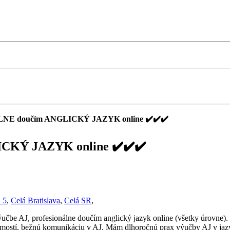
NE doučím ANGLICKÝ JAZYK online ✔️✔️✔️
KÝ JAZYK online ✔️✔️✔️
a 5
,
Celá Bratislava
,
Celá SR
,
ýučbe AJ, profesionálne doučím anglický jazyk online (všetky úrovne)
mostí, bežnú komunikáciu v AJ. Mám dlhoročnú prax výučby AJ v jazy