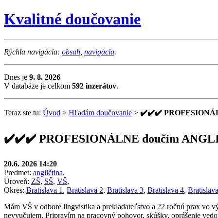
Kvalitné doučovanie
Rýchla navigácia:
obsah
,
navigácia
.
Dnes je
9. 8. 2026
V databáze je celkom
592 inzerátov
.
Teraz ste tu:
Úvod
>
Hľadám doučovanie
>
✔️✔️✔️ PROFESIONÁL
✔️✔️✔️ PROFESIONÁLNE doučím ANGLIC
20.6. 2026 14:20
Predmet:
angličtina
,
Úroveň:
ZŠ
,
SŠ
,
VŠ
,
Okres:
Bratislava 1
,
Bratislava 2
,
Bratislava 3
,
Bratislava 4
,
Bratislav
Mám VŠ v odbore lingvistika a prekladateľstvo a 22 ročnú prax vo v
nevyučujem. Pripravím na pracovný pohovor, skúšky, oprášenie vedo