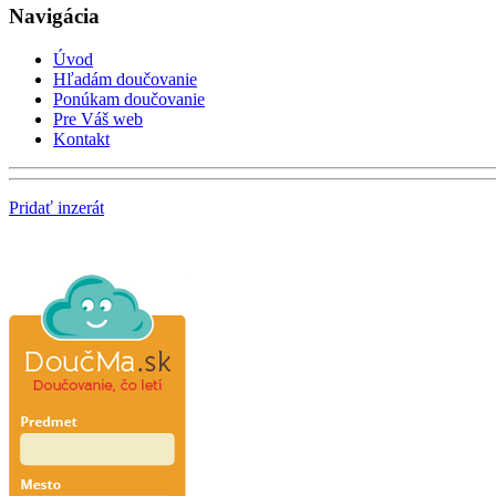
Navigácia
Úvod
Hľadám doučovanie
Ponúkam doučovanie
Pre Váš web
Kontakt
Pridať inzerát