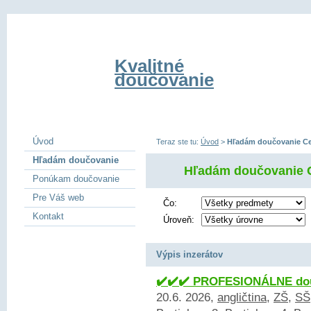
Kvalitné
doučovanie
Úvod
Teraz ste tu:
Úvod
>
Hľadám doučovanie Cel
Hľadám doučovanie
Hľadám doučovanie C
Ponúkam doučovanie
Pre Váš web
Čo:
Kontakt
Úroveň:
Výpis inzerátov
✔️✔️✔️ PROFESIONÁLNE dou
20.6. 2026,
angličtina
,
ZŠ
,
SŠ