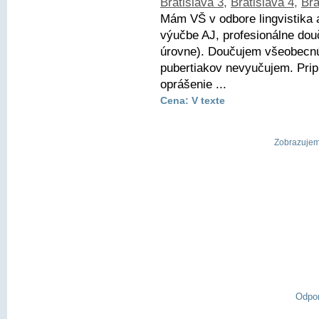
Bratislava 3
,
Bratislava 4
,
Bra
Mám VŠ v odbore lingvistika 
výučbe AJ, profesionálne dou
úrovne). Doučujem všeobecnú 
pubertiakov nevyučujem. Pri
oprášenie ...
Cena: V texte
Zobrazujem 
Odpo