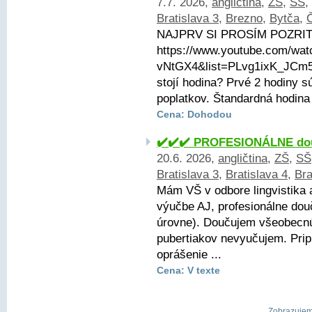
7.7. 2026,
angličtina
,
ZŠ
,
SŠ
,
Bratislava 3
,
Brezno
,
Bytča
,
NAJPRV SI PROSÍM POZRITE
https://www.youtube.com/wa
vNtGX4&list=PLvg1ixK_JCm
stojí hodina? Prvé 2 hodiny
poplatkov. Štandardná hodina 
Cena: Dohodou
✔️✔️✔️ PROFESIONÁLNE dou
20.6. 2026,
angličtina
,
ZŠ
,
SŠ
Bratislava 3
,
Bratislava 4
,
Bra
Mám VŠ v odbore lingvistika 
výučbe AJ, profesionálne dou
úrovne). Doučujem všeobecnú 
pubertiakov nevyučujem. Pri
oprášenie ...
Cena: V texte
Zobrazujem 