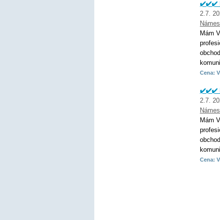
✔️✔️✔
2.7. 2
Námes
Mám VŠ
profes
obchod
komunik
Cena: V
✔️✔️✔️
2.7. 2
Námes
Mám VŠ
profes
obchod
komunik
Cena: V