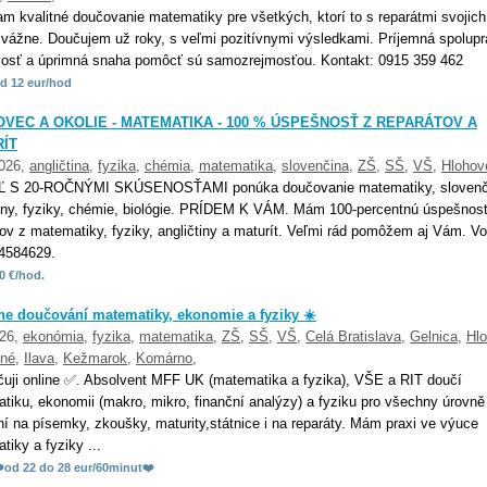
m kvalitné doučovanie matematiky pre všetkých, ktorí to s reparátmi svojich
 vážne. Doučujem už roky, s veľmi pozitívnymi výsledkami. Príjemná spolupr
ivosť a úprimná snaha pomôcť sú samozrejmosťou. Kontakt: 0915 359 462
d 12 eur/hod
VEC A OKOLIE - MATEMATIKA - 100 % ÚSPEŠNOSŤ Z REPARÁTOV A
ÍT
2026,
angličtina
,
fyzika
,
chémia
,
matematika
,
slovenčina
,
ZŠ
,
SŠ
,
VŠ
,
Hlohov
Ľ S 20-ROČNÝMI SKÚSENOSŤAMI ponúka doučovanie matematiky, slovenč
tiny, fyziky, chémie, biológie. PRÍDEM K VÁM. Mám 100-percentnú úspešnos
tov z matematiky, fyziky, angličtiny a maturít. Veľmi rád pomôžem aj Vám. Vo
4584629.
0 €/hod.
ne doučování matematiky, ekonomie a fyziky ☀️
026,
ekonómia
,
fyzika
,
matematika
,
ZŠ
,
SŠ
,
VŠ
,
Celá Bratislava
,
Gelnica
,
Hl
né
,
Ilava
,
Kežmarok
,
Komárno
,
uji online ✅. Absolvent MFF UK (matematika a fyzika), VŠE a RIT doučí
tiku, ekonomii (makro, mikro, finanční analýzy) a fyziku pro všechny úrovně
ní na písemky, zkoušky, maturity,státnice i na reparáty. Mám praxi ve výuce
iky a fyziky ...
️od 22 do 28 eur/60minut❤️