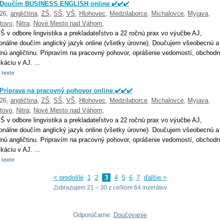
️ Doučím BUSINESS ENGLISH online ✔️✔️✔️
026,
angličtina
,
ZŠ
,
SŠ
,
VŠ
,
Hlohovec
,
Medzilaborce
,
Michalovce
,
Myjava
,
tovo
,
Nitra
,
Nové Mesto nad Váhom
,
 v odbore lingvistika a prekladateľstvo a 22 ročnú prax vo výučbe AJ,
ionálne doučím anglický jazyk online (všetky úrovne). Doučujem všeobecnú a
nú angličtinu. Pripravím na pracovný pohovor, oprášenie vedomostí, obchod
áciu v AJ. ...
 texte
 Príprava na pracovný pohovor online ✔️✔️✔️
026,
angličtina
,
ZŠ
,
SŠ
,
VŠ
,
Hlohovec
,
Medzilaborce
,
Michalovce
,
Myjava
,
tovo
,
Nitra
,
Nové Mesto nad Váhom
,
 v odbore lingvistika a prekladateľstvo a 22 ročnú prax vo výučbe AJ,
ionálne doučím anglický jazyk online (všetky úrovne). Doučujem všeobecnú a
nú angličtinu. Pripravím na pracovný pohovor, oprášenie vedomostí, obchod
áciu v AJ. ...
 texte
< predošlé
1
2
3
4
5
6
7
ďalšie >
Zobrazujem 21 – 30 z ceľkom 64 inzerátov
Odporúčame:
Doučovanie