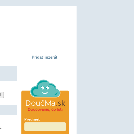
Pridať inzerát
c
,