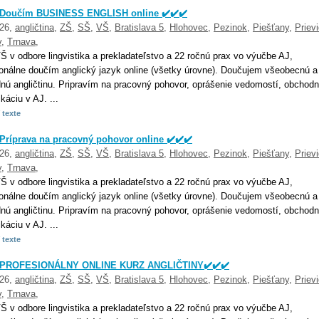
️ Doučím BUSINESS ENGLISH online ✔️✔️✔️
026,
angličtina
,
ZŠ
,
SŠ
,
VŠ
,
Bratislava 5
,
Hlohovec
,
Pezinok
,
Piešťany
,
Priev
v
,
Trnava
,
 v odbore lingvistika a prekladateľstvo a 22 ročnú prax vo výučbe AJ,
ionálne doučím anglický jazyk online (všetky úrovne). Doučujem všeobecnú a
nú angličtinu. Pripravím na pracovný pohovor, oprášenie vedomostí, obchod
áciu v AJ. ...
 texte
 Príprava na pracovný pohovor online ✔️✔️✔️
026,
angličtina
,
ZŠ
,
SŠ
,
VŠ
,
Bratislava 5
,
Hlohovec
,
Pezinok
,
Piešťany
,
Priev
v
,
Trnava
,
 v odbore lingvistika a prekladateľstvo a 22 ročnú prax vo výučbe AJ,
ionálne doučím anglický jazyk online (všetky úrovne). Doučujem všeobecnú a
nú angličtinu. Pripravím na pracovný pohovor, oprášenie vedomostí, obchod
áciu v AJ. ...
 texte
️ PROFESIONÁLNY ONLINE KURZ ANGLIČTINY✔️✔️✔️
026,
angličtina
,
ZŠ
,
SŠ
,
VŠ
,
Bratislava 5
,
Hlohovec
,
Pezinok
,
Piešťany
,
Priev
v
,
Trnava
,
 v odbore lingvistika a prekladateľstvo a 22 ročnú prax vo výučbe AJ,