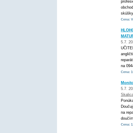
profes
obchod
skúšky,
Cena: V
HLOHO
MATUR
5.7. 2
UČITE
anglič
repará
na 094
Cena: 1
Monito
5.7. 2
Skalic
Ponúka
Doučuj
na rep
doučím
Cena: 1