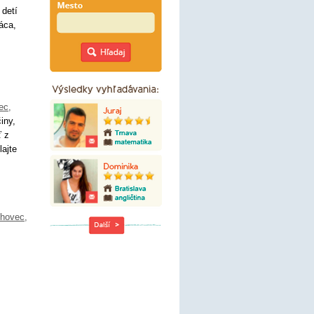
 detí
áca,
ec
,
iny,
ť z
lajte
ohovec
,