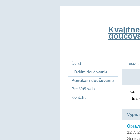
Kvalitné
doučova
Úvod
Teraz st
Hľadám doučovanie
Ponúkam doučovanie
Pre Váš web
Čo:
Kontakt
Úrov
Výpis 
Opravn
12.7. 
Senica