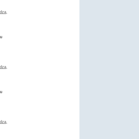
idza
,
nu
idza
,
nu
idza
,