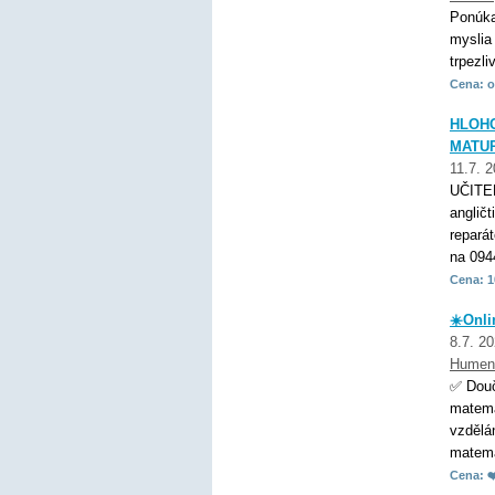
Ponúka
myslia
trpezl
Cena: o
HLOHO
MATUR
11.7. 
UČITE
anglič
repará
na 094
Cena: 1
☀️Onli
8.7. 2
Humen
✅ Douč
matema
vzdělá
matemat
Cena: ❤