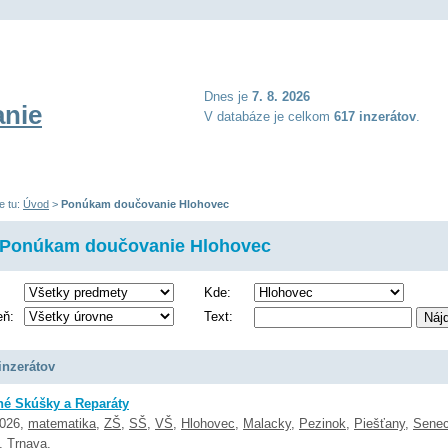
Dnes je
7. 8. 2026
nie
V databáze je celkom
617 inzerátov
.
e tu:
Úvod
>
Ponúkam doučovanie Hlohovec
Ponúkam doučovanie Hlohovec
Kde:
eň:
Text:
inzerátov
é Skúšky a Reparáty
2026,
matematika
,
ZŠ
,
SŠ
,
VŠ
,
Hlohovec
,
Malacky
,
Pezinok
,
Piešťany
,
Sene
,
Trnava
,