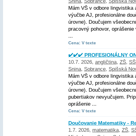
Snina
,
Sobrance
,
Spišská No
Mám VŠ v odbore lingvistika 
výučbe AJ, profesionálne dou
úrovne). Doučujem všeobecnú 
pracovný pohovor, oprášenie
...
Cena: V texte
✔️✔️✔️ PROFESIONÁLNY ON
10.7. 2026,
angličtina
,
ZŠ
,
SŠ
Snina
,
Sobrance
,
Spišská No
Mám VŠ v odbore lingvistika 
výučbe AJ, profesionálne dou
úrovne). Doučujem všeobecnú 
pubertiakov nevyučujem. Pri
oprášenie ...
Cena: V texte
Doučovanie Matematiky - R
1.7. 2026,
matematika
,
ZŠ
,
S