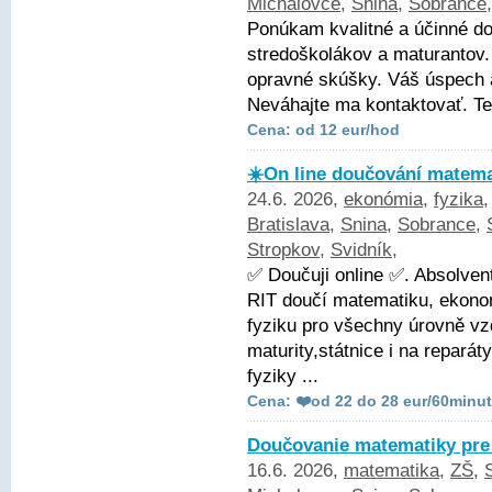
Michalovce
,
Snina
,
Sobrance
Ponúkam kvalitné a účinné d
stredoškolákov a maturantov.
opravné skúšky. Váš úspech a
Neváhajte ma kontaktovať. Te
Cena: od 12 eur/hod
☀️On line doučování matemat
24.6. 2026,
ekonómia
,
fyzika
Bratislava
,
Snina
,
Sobrance
,
Stropkov
,
Svidník
,
✅ Doučuji online ✅. Absolve
RIT doučí matematiku, ekonom
fyziku pro všechny úrovně vz
maturity,státnice i na repará
fyziky ...
Cena: ❤️od 22 do 28 eur/60minut
Doučovanie matematiky pre 
16.6. 2026,
matematika
,
ZŠ
,