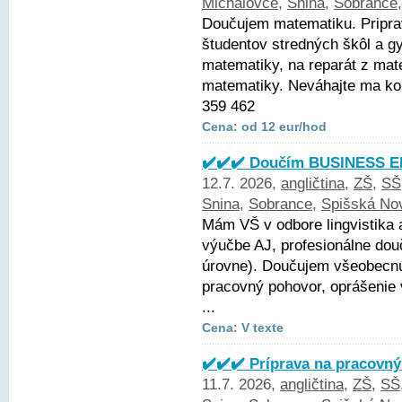
Michalovce
,
Snina
,
Sobrance
Doučujem matematiku. Pripra
študentov stredných škôl a g
matematiky, na reparát z mate
matematiky. Neváhajte ma ko
359 462
Cena: od 12 eur/hod
✔️✔️✔️ Doučím BUSINESS EN
12.7. 2026,
angličtina
,
ZŠ
,
SŠ
Snina
,
Sobrance
,
Spišská No
Mám VŠ v odbore lingvistika 
výučbe AJ, profesionálne dou
úrovne). Doučujem všeobecnú 
pracovný pohovor, oprášenie
...
Cena: V texte
✔️✔️✔️ Príprava na pracovný
11.7. 2026,
angličtina
,
ZŠ
,
SŠ