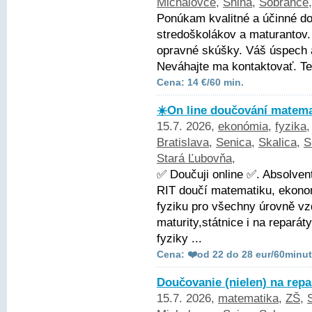
Michalovce
,
Snina
,
Sobrance
Ponúkam kvalitné a účinné d
stredoškolákov a maturantov.
opravné skúšky. Váš úspech a
Neváhajte ma kontaktovať. Te
Cena: 14 €/60 min.
☀️On line doučování matemat
15.7. 2026,
ekonómia
,
fyzika
Bratislava
,
Senica
,
Skalica
,
S
Stará Ľubovňa
,
✅ Doučuji online ✅. Absolve
RIT doučí matematiku, ekonom
fyziku pro všechny úrovně vz
maturity,státnice i na repará
fyziky ...
Cena: ❤️od 22 do 28 eur/60minut
Doučovanie (nielen) na repa
15.7. 2026,
matematika
,
ZŠ
,