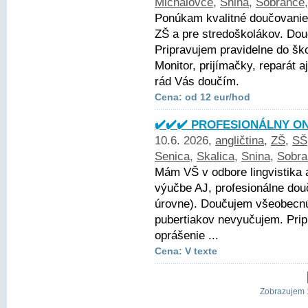
Michalovce
,
Snina
,
Sobrance
Ponúkam kvalitné doučovanie
ZŠ a pre stredoškolákov. Dou
Pripravujem pravidelne do šk
Monitor, prijímačky, reparát 
rád Vás doučím.
Cena: od 12 eur/hod
✔️✔️✔️ PROFESIONÁLNY ON
10.6. 2026,
angličtina
,
ZŠ
,
SŠ
Senica
,
Skalica
,
Snina
,
Sobra
Mám VŠ v odbore lingvistika 
výučbe AJ, profesionálne dou
úrovne). Doučujem všeobecnú 
pubertiakov nevyučujem. Pri
oprášenie ...
Cena: V texte
Zobrazujem 1