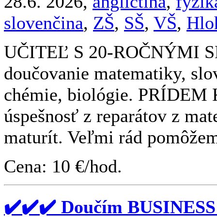
28.6. 2026,
angličtina
,
fyzik
slovenčina
,
ZŠ
,
SŠ
,
VŠ
,
Hlo
UČITEĽ S 20-ROČNÝMI 
doučovanie matematiky, slove
chémie, biológie. PRÍDEM
úspešnosť z reparátov z mate
maturít. Veľmi rád pomôžem
Cena: 10 €/hod.
✔️✔️✔️ Doučím BUSINESS