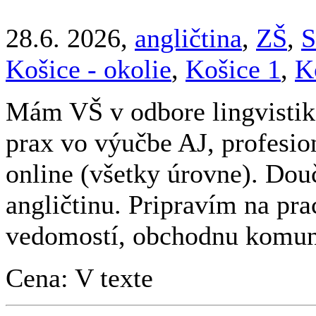
28.6. 2026,
angličtina
,
ZŠ
,
S
Košice - okolie
,
Košice 1
,
K
Mám VŠ v odbore lingvistika
prax vo výučbe AJ, profesio
online (všetky úrovne). Do
angličtinu. Pripravím na pr
vedomostí, obchodnu komuni
Cena: V texte