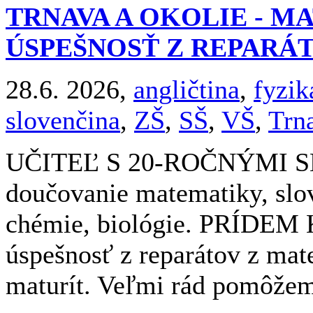
TRNAVA A OKOLIE - MA
ÚSPEŠNOSŤ Z REPARÁ
28.6. 2026,
angličtina
,
fyzik
slovenčina
,
ZŠ
,
SŠ
,
VŠ
,
Trn
UČITEĽ S 20-ROČNÝMI 
doučovanie matematiky, slove
chémie, biológie. PRÍDEM
úspešnosť z reparátov z mate
maturít. Veľmi rád pomôžem