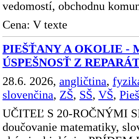
vedomostí, obchodnu komuni
Cena: V texte
PIEŠŤANY A OKOLIE - 
ÚSPEŠNOSŤ Z REPARÁ
28.6. 2026,
angličtina
,
fyzik
slovenčina
,
ZŠ
,
SŠ
,
VŠ
,
Pie
UČITEĽ S 20-ROČNÝMI 
doučovanie matematiky, slove