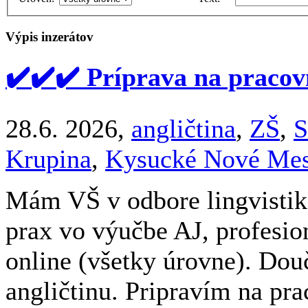
Výpis inzerátov
✔️✔️✔️ Príprava na pracov
28.6. 2026,
angličtina
,
ZŠ
,
S
Krupina
,
Kysucké Nové Mes
Mám VŠ v odbore lingvistika
prax vo výučbe AJ, profesio
online (všetky úrovne). Do
angličtinu. Pripravím na pr