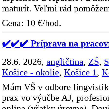
maturít. Veľmi rád pomôžem
Cena: 10 €/hod.
✔️✔️✔️ Príprava na pracov
28.6. 2026,
angličtina
,
ZŠ
,
S
Košice - okolie
,
Košice 1
,
K
Mám VŠ v odbore lingvistika
prax vo výučbe AJ, profesio
online (všetky úrovne). Do