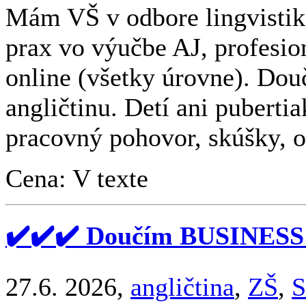
Mám VŠ v odbore lingvistika
prax vo výučbe AJ, profesio
online (všetky úrovne). Do
angličtinu. Detí ani pubert
pracovný pohovor, skúšky, op
Cena: V texte
✔️✔️✔️ Doučím BUSINESS
27.6. 2026,
angličtina
,
ZŠ
,
S