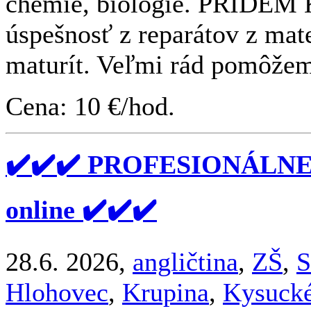
chémie, biológie. PRÍDEM
úspešnosť z reparátov z mate
maturít. Veľmi rád pomôžem
Cena: 10 €/hod.
✔️✔️✔️ PROFESIONÁLN
online ✔️✔️✔️
28.6. 2026,
angličtina
,
ZŠ
,
S
Hlohovec
,
Krupina
,
Kysuck