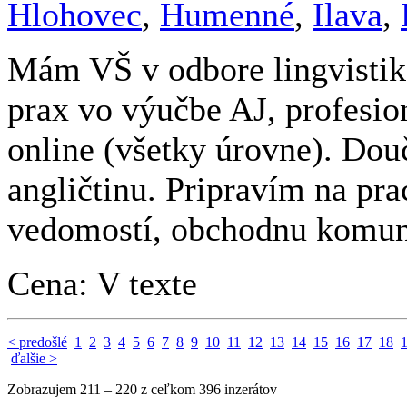
Hlohovec
,
Humenné
,
Ilava
,
Mám VŠ v odbore lingvistika
prax vo výučbe AJ, profesio
online (všetky úrovne). Do
angličtinu. Pripravím na pr
vedomostí, obchodnu komuni
Cena: V texte
< predošlé
1
2
3
4
5
6
7
8
9
10
11
12
13
14
15
16
17
18
ďalšie >
Zobrazujem 211 – 220 z ceľkom 396 inzerátov