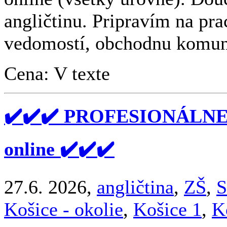
angličtinu. Pripravím na pr
vedomostí, obchodnu komuni
Cena: V texte
✔️✔️✔️ PROFESIONÁLN
online ✔️✔️✔️
27.6. 2026,
angličtina
,
ZŠ
,
S
Košice - okolie
,
Košice 1
,
K