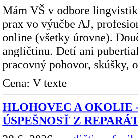
Mám VŠ v odbore lingvistika
prax vo výučbe AJ, profesio
online (všetky úrovne). Do
angličtinu. Detí ani pubert
pracovný pohovor, skúšky, op
Cena: V texte
HLOHOVEC A OKOLIE -
ÚSPEŠNOSŤ Z REPARÁ