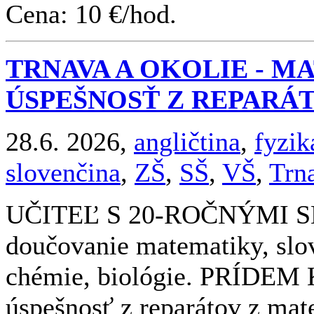
Cena: 10 €/hod.
TRNAVA A OKOLIE - MA
ÚSPEŠNOSŤ Z REPARÁ
28.6. 2026,
angličtina
,
fyzik
slovenčina
,
ZŠ
,
SŠ
,
VŠ
,
Trn
UČITEĽ S 20-ROČNÝMI 
doučovanie matematiky, slove
chémie, biológie. PRÍDEM
úspešnosť z reparátov z mate