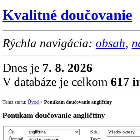
Kvalitné doučovanie
Rýchla navigácia:
obsah
,
n
Dnes je
7. 8. 2026
V databáze je celkom
617 i
Teraz ste tu:
Úvod
>
Ponúkam doučovanie angličtiny
Ponúkam doučovanie angličtiny
Čo:
Kde:
Úroveň:
Text: