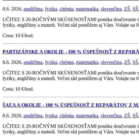
8.6. 2026,
angličtina
,
fyzika
,
chémia
,
matematika
,
slovenčina
,
ZŠ
,
SŠ
UČITEĽ S 20-ROČNÝMI SKÚSENOSŤAMI ponúka doučovanie matematik
fyziky, angličtiny a maturít. Veľmi rád pomôžem aj Vám. Volajte na
Cena: 10 €/hod.
PARTIZÁNSKE A OKOLIE - 100 % ÚSPEŠNOSŤ Z REPA
8.6. 2026,
angličtina
,
fyzika
,
chémia
,
matematika
,
slovenčina
,
ZŠ
,
SŠ
UČITEĽ S 20-ROČNÝMI SKÚSENOSŤAMI ponúka doučovanie matematik
fyziky, angličtiny a maturít. Veľmi rád pomôžem aj Vám. Volajte na
Cena: 10 €/hod.
ŠAĽA A OKOLIE - 100 % ÚSPEŠNOSŤ Z REPARÁTOV Z
8.6. 2026,
angličtina
,
fyzika
,
chémia
,
matematika
,
slovenčina
,
ZŠ
,
SŠ
UČITEĽ S 20-ROČNÝMI SKÚSENOSŤAMI ponúka doučovanie matematik
fyziky, angličtiny a maturít. Veľmi rád pomôžem aj Vám. Volajte na