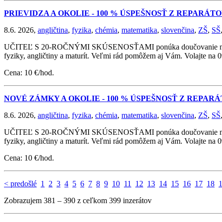
PRIEVIDZA A OKOLIE - 100 % ÚSPEŠNOSŤ Z REPARÁ
8.6. 2026,
angličtina
,
fyzika
,
chémia
,
matematika
,
slovenčina
,
ZŠ
,
SŠ
UČITEĽ S 20-ROČNÝMI SKÚSENOSŤAMI ponúka doučovanie matematik
fyziky, angličtiny a maturít. Veľmi rád pomôžem aj Vám. Volajte na
Cena: 10 €/hod.
NOVÉ ZÁMKY A OKOLIE - 100 % ÚSPEŠNOSŤ Z REPAR
8.6. 2026,
angličtina
,
fyzika
,
chémia
,
matematika
,
slovenčina
,
ZŠ
,
SŠ
UČITEĽ S 20-ROČNÝMI SKÚSENOSŤAMI ponúka doučovanie matematik
fyziky, angličtiny a maturít. Veľmi rád pomôžem aj Vám. Volajte na
Cena: 10 €/hod.
< predošlé
1
2
3
4
5
6
7
8
9
10
11
12
13
14
15
16
17
18
Zobrazujem 381 – 390 z ceľkom 399 inzerátov