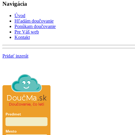
Navigácia
Úvod
Hľadám doučovanie
Ponúkam doučovanie
Pre Váš web
Kontakt
Pridať inzerát