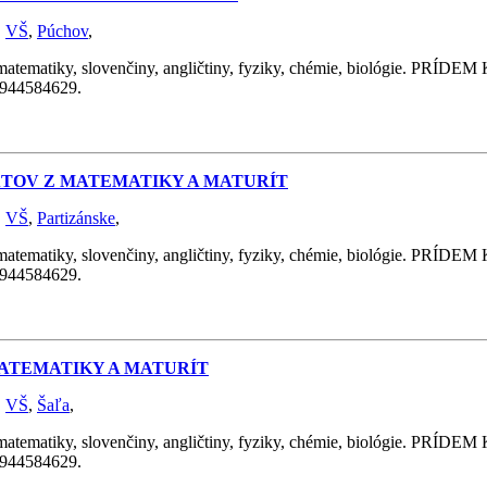
,
VŠ
,
Púchov
,
y, slovenčiny, angličtiny, fyziky, chémie, biológie. PRÍDEM K 
 0944584629.
RÁTOV Z MATEMATIKY A MATURÍT
,
VŠ
,
Partizánske
,
y, slovenčiny, angličtiny, fyziky, chémie, biológie. PRÍDEM K 
 0944584629.
 MATEMATIKY A MATURÍT
,
VŠ
,
Šaľa
,
y, slovenčiny, angličtiny, fyziky, chémie, biológie. PRÍDEM K 
 0944584629.