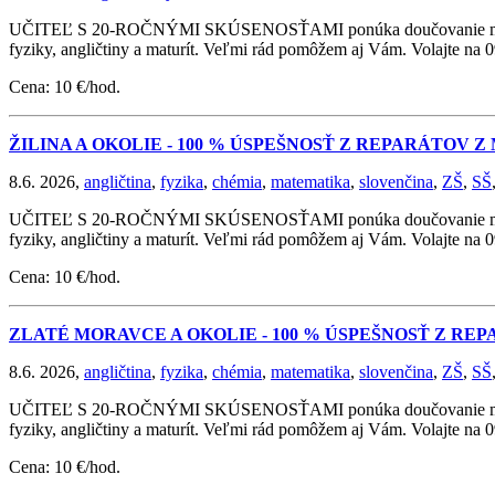
UČITEĽ S 20-ROČNÝMI SKÚSENOSŤAMI ponúka doučovanie matematik
fyziky, angličtiny a maturít. Veľmi rád pomôžem aj Vám. Volajte na
Cena: 10 €/hod.
ŽILINA A OKOLIE - 100 % ÚSPEŠNOSŤ Z REPARÁTOV 
8.6. 2026,
angličtina
,
fyzika
,
chémia
,
matematika
,
slovenčina
,
ZŠ
,
SŠ
UČITEĽ S 20-ROČNÝMI SKÚSENOSŤAMI ponúka doučovanie matematik
fyziky, angličtiny a maturít. Veľmi rád pomôžem aj Vám. Volajte na
Cena: 10 €/hod.
ZLATÉ MORAVCE A OKOLIE - 100 % ÚSPEŠNOSŤ Z RE
8.6. 2026,
angličtina
,
fyzika
,
chémia
,
matematika
,
slovenčina
,
ZŠ
,
SŠ
UČITEĽ S 20-ROČNÝMI SKÚSENOSŤAMI ponúka doučovanie matematik
fyziky, angličtiny a maturít. Veľmi rád pomôžem aj Vám. Volajte na
Cena: 10 €/hod.