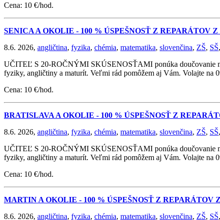
Cena: 10 €/hod.
SENICA A OKOLIE - 100 % ÚSPEŠNOSŤ Z REPARÁTOV 
8.6. 2026,
angličtina
,
fyzika
,
chémia
,
matematika
,
slovenčina
,
ZŠ
,
SŠ
UČITEĽ S 20-ROČNÝMI SKÚSENOSŤAMI ponúka doučovanie matematik
fyziky, angličtiny a maturít. Veľmi rád pomôžem aj Vám. Volajte na
Cena: 10 €/hod.
BRATISLAVA A OKOLIE - 100 % ÚSPEŠNOSŤ Z REPAR
8.6. 2026,
angličtina
,
fyzika
,
chémia
,
matematika
,
slovenčina
,
ZŠ
,
SŠ
UČITEĽ S 20-ROČNÝMI SKÚSENOSŤAMI ponúka doučovanie matematik
fyziky, angličtiny a maturít. Veľmi rád pomôžem aj Vám. Volajte na
Cena: 10 €/hod.
MARTIN A OKOLIE - 100 % ÚSPEŠNOSŤ Z REPARÁTOV
8.6. 2026,
angličtina
,
fyzika
,
chémia
,
matematika
,
slovenčina
,
ZŠ
,
SŠ