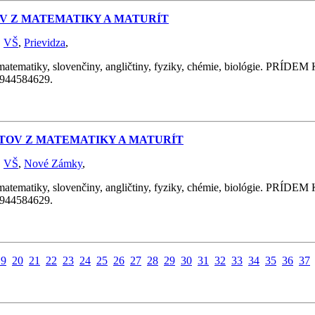
TOV Z MATEMATIKY A MATURÍT
,
VŠ
,
Prievidza
,
y, slovenčiny, angličtiny, fyziky, chémie, biológie. PRÍDEM K 
 0944584629.
ÁTOV Z MATEMATIKY A MATURÍT
,
VŠ
,
Nové Zámky
,
y, slovenčiny, angličtiny, fyziky, chémie, biológie. PRÍDEM K 
 0944584629.
19
20
21
22
23
24
25
26
27
28
29
30
31
32
33
34
35
36
37