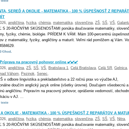
 texte
TA, SEREĎ A OKOLIE - MATEMATIKA - 100 % ÚSPEŠNOSŤ Z REPARÁ
ÍT
2026,
angličtina
,
fyzika
,
chémia
,
matematika
,
slovenčina
,
ZŠ
,
SŠ
,
VŠ
,
Galant
Ľ S 20-ROČNÝMI SKÚSENOSŤAMI ponúka doučovanie matematiky, slovenč
tiny, fyziky, chémie, biológie. PRÍDEM K VÁM. Mám 100-percentnú úspešnos
tov z matematiky, fyziky, angličtiny a maturít. Veľmi rád pomôžem aj Vám. Vo
4584629.
0 €/hod.
 Príprava na pracovný pohovor online ✔️✔️✔️
2026,
angličtina
,
ZŠ
,
SŠ
,
VŠ
,
Bratislava 1
,
Celá Bratislava
,
Celá SR
,
Gelnica
 nad Váhom
,
Pezinok
,
Senec
,
 v odbore lingvistika a prekladateľstvo a 22 ročnú prax vo výučbe AJ,
ionálne doučím anglický jazyk online (všetky úrovne). Doučujem všeobecnú a
nú angličtinu. Pripravím na pracovný pohovor, oprášenie vedomostí, obchod
áciu v AJ. ...
 texte
 A OKOLIE - MATEMATIKA - 100 % ÚSPEŠNOSŤ Z REPARÁTOV A MATU
2026,
angličtina
,
fyzika
,
chémia
,
matematika
,
slovenčina
,
ZŠ
,
SŠ
,
VŠ
,
Nitra
,
Ľ S 20-ROČNÝMI SKÚSENOSŤAMI ponúka doučovanie matematiky, slovenč