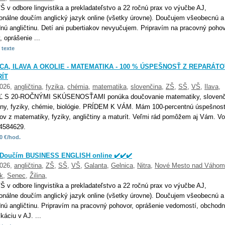
 v odbore lingvistika a prekladateľstvo a 22 ročnú prax vo výučbe AJ,
ionálne doučím anglický jazyk online (všetky úrovne). Doučujem všeobecnú a
nú angličtinu. Detí ani pubertiakov nevyučujem. Pripravím na pracovný pohov
 oprášenie ...
 texte
CA, ILAVA A OKOLIE - MATEMATIKA - 100 % ÚSPEŠNOSŤ Z REPARÁTO
ÍT
2026,
angličtina
,
fyzika
,
chémia
,
matematika
,
slovenčina
,
ZŠ
,
SŠ
,
VŠ
,
Ilava
,
Ľ S 20-ROČNÝMI SKÚSENOSŤAMI ponúka doučovanie matematiky, slovenč
tiny, fyziky, chémie, biológie. PRÍDEM K VÁM. Mám 100-percentnú úspešnos
tov z matematiky, fyziky, angličtiny a maturít. Veľmi rád pomôžem aj Vám. Vo
4584629.
0 €/hod.
️ Doučím BUSINESS ENGLISH online ✔️✔️✔️
2026,
angličtina
,
ZŠ
,
SŠ
,
VŠ
,
Galanta
,
Gelnica
,
Nitra
,
Nové Mesto nad Váhom
k
,
Senec
,
Žilina
,
 v odbore lingvistika a prekladateľstvo a 22 ročnú prax vo výučbe AJ,
ionálne doučím anglický jazyk online (všetky úrovne). Doučujem všeobecnú a
nú angličtinu. Pripravím na pracovný pohovor, oprášenie vedomostí, obchod
áciu v AJ. ...