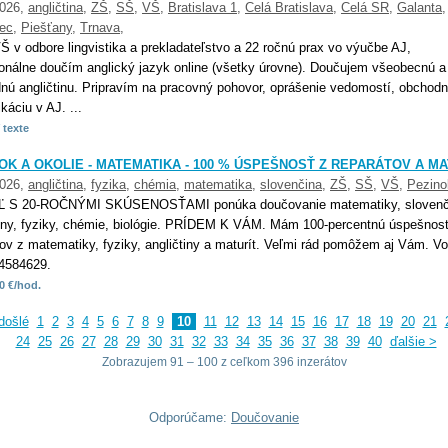
2026,
angličtina
,
ZŠ
,
SŠ
,
VŠ
,
Bratislava 1
,
Celá Bratislava
,
Celá SR
,
Galanta
,
ec
,
Piešťany
,
Trnava
,
 v odbore lingvistika a prekladateľstvo a 22 ročnú prax vo výučbe AJ,
ionálne doučím anglický jazyk online (všetky úrovne). Doučujem všeobecnú a
nú angličtinu. Pripravím na pracovný pohovor, oprášenie vedomostí, obchod
áciu v AJ. ...
 texte
OK A OKOLIE - MATEMATIKA - 100 % ÚSPEŠNOSŤ Z REPARÁTOV A MA
2026,
angličtina
,
fyzika
,
chémia
,
matematika
,
slovenčina
,
ZŠ
,
SŠ
,
VŠ
,
Pezino
Ľ S 20-ROČNÝMI SKÚSENOSŤAMI ponúka doučovanie matematiky, slovenč
tiny, fyziky, chémie, biológie. PRÍDEM K VÁM. Mám 100-percentnú úspešnos
tov z matematiky, fyziky, angličtiny a maturít. Veľmi rád pomôžem aj Vám. Vo
4584629.
0 €/hod.
došlé
1
2
3
4
5
6
7
8
9
10
11
12
13
14
15
16
17
18
19
20
21
24
25
26
27
28
29
30
31
32
33
34
35
36
37
38
39
40
ďalšie >
Zobrazujem 91 – 100 z ceľkom 396 inzerátov
Odporúčame:
Doučovanie