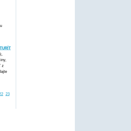
nu
TURÍT
k
,
iny,
ť z
lajte
22
23