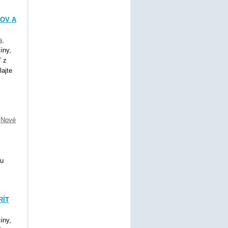
TOV A
a
,
iny,
ť z
lajte
,
Nové
nu
RÍT
iny,