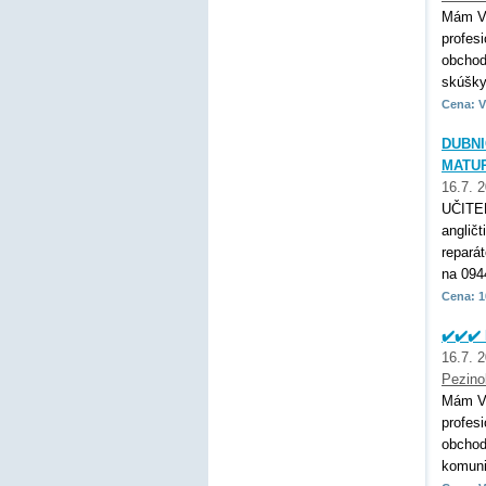
Mám VŠ
profes
obchod
skúšky,
Cena: V
DUBNI
MATUR
16.7. 
UČITE
anglič
repará
na 094
Cena: 1
✔️✔️✔
16.7. 
Pezino
Mám VŠ
profes
obchod
komunik