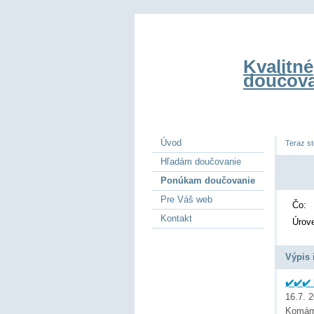
Kvalitné
doučova
Úvod
Teraz st
Hľadám doučovanie
Ponúkam doučovanie
Pre Váš web
Čo:
Kontakt
Úrov
Výpis 
✔️✔️✔
16.7. 
Komár