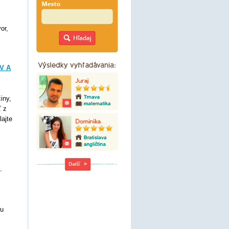
or,
V A
iny,
ť z
lajte
,
nu