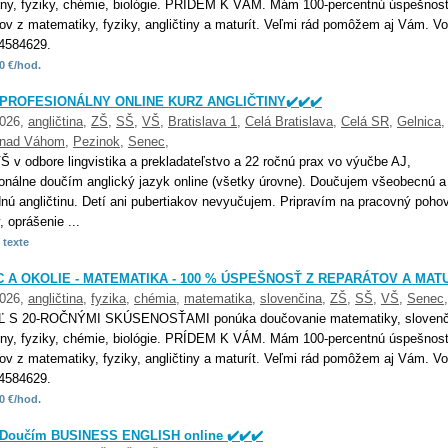
tiny, fyziky, chémie, biológie. PRÍDEM K VÁM. Mám 100-percentnú úspešnos
tov z matematiky, fyziky, angličtiny a maturít. Veľmi rád pomôžem aj Vám. Vo
4584629.
0 €/hod.
️ PROFESIONÁLNY ONLINE KURZ ANGLIČTINY✔️✔️✔️
2026,
angličtina
,
ZŠ
,
SŠ
,
VŠ
,
Bratislava 1
,
Celá Bratislava
,
Celá SR
,
Gelnica
 nad Váhom
,
Pezinok
,
Senec
,
 v odbore lingvistika a prekladateľstvo a 22 ročnú prax vo výučbe AJ,
ionálne doučím anglický jazyk online (všetky úrovne). Doučujem všeobecnú a
nú angličtinu. Detí ani pubertiakov nevyučujem. Pripravím na pracovný pohov
 oprášenie ...
 texte
 A OKOLIE - MATEMATIKA - 100 % ÚSPEŠNOSŤ Z REPARÁTOV A MAT
2026,
angličtina
,
fyzika
,
chémia
,
matematika
,
slovenčina
,
ZŠ
,
SŠ
,
VŠ
,
Senec
,
Ľ S 20-ROČNÝMI SKÚSENOSŤAMI ponúka doučovanie matematiky, slovenč
tiny, fyziky, chémie, biológie. PRÍDEM K VÁM. Mám 100-percentnú úspešnos
tov z matematiky, fyziky, angličtiny a maturít. Veľmi rád pomôžem aj Vám. Vo
4584629.
0 €/hod.
️ Doučím BUSINESS ENGLISH online ✔️✔️✔️