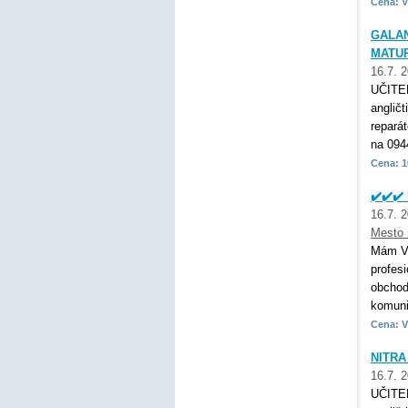
Cena: V
GALAN
MATUR
16.7. 
UČITE
anglič
repará
na 094
Cena: 1
✔️✔️✔️
16.7. 
Mesto
Mám VŠ
profes
obchod
komunik
Cena: V
NITRA
16.7. 
UČITE