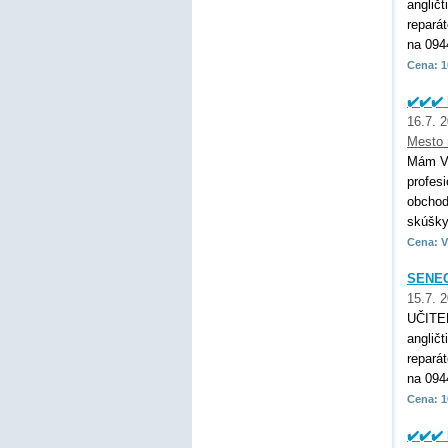
anglič
repará
na 094
Cena: 1
✔️✔️✔
16.7. 
Mesto
Mám VŠ
profes
obchod
skúšky,
Cena: V
SENEC
15.7. 
UČITE
anglič
repará
na 094
Cena: 1
✔️✔️✔