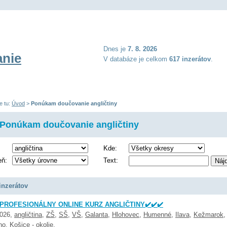
Dnes je
7. 8. 2026
nie
V databáze je celkom
617 inzerátov
.
e tu:
Úvod
>
Ponúkam doučovanie angličtiny
Ponúkam doučovanie angličtiny
Kde:
eň:
Text:
inzerátov
️ PROFESIONÁLNY ONLINE KURZ ANGLIČTINY✔️✔️✔️
2026,
angličtina
,
ZŠ
,
SŠ
,
VŠ
,
Galanta
,
Hlohovec
,
Humenné
,
Ilava
,
Kežmarok
,
no
,
Košice - okolie
,