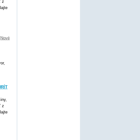
ť z
lajte
,
Nové
or,
URÍT
iny,
ť z
lajte