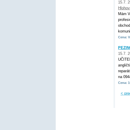
15.7. 
Hlohov
Mám VŠ
profes
obchod
komunik
Cena: V
PEZIN
15.7. 
UČITE
anglič
repará
na 094
Cena: 1
< pre