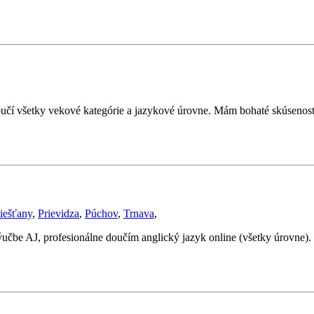
učí všetky vekové kategórie a jazykové úrovne. Mám bohaté skúsenosti
iešťany
,
Prievidza
,
Púchov
,
Trnava
,
ýučbe AJ, profesionálne doučím anglický jazyk online (všetky úrovne