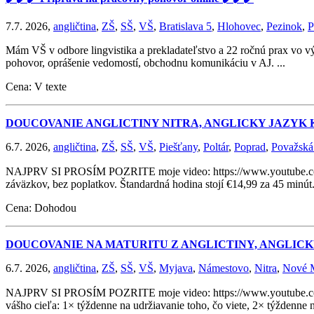
7.7. 2026,
angličtina
,
ZŠ
,
SŠ
,
VŠ
,
Bratislava 5
,
Hlohovec
,
Pezinok
,
P
Mám VŠ v odbore lingvistika a prekladateľstvo a 22 ročnú prax vo v
pohovor, oprášenie vedomostí, obchodnu komunikáciu v AJ. ...
Cena: V texte
DOUCOVANIE ANGLICTINY NITRA, ANGLICKY JAZYK
6.7. 2026,
angličtina
,
ZŠ
,
SŠ
,
VŠ
,
Piešťany
,
Poltár
,
Poprad
,
Považská
NAJPRV SI PROSÍM POZRITE moje video: https://www.youtube.
záväzkov, bez poplatkov. Štandardná hodina stojí €14,99 za 45 minút.
Cena: Dohodou
DOUCOVANIE NA MATURITU Z ANGLICTINY, ANGLIC
6.7. 2026,
angličtina
,
ZŠ
,
SŠ
,
VŠ
,
Myjava
,
Námestovo
,
Nitra
,
Nové 
NAJPRV SI PROSÍM POZRITE moje video: https://www.youtube.
vášho cieľa: 1× týždenne na udržiavanie toho, čo viete, 2× týždenne na