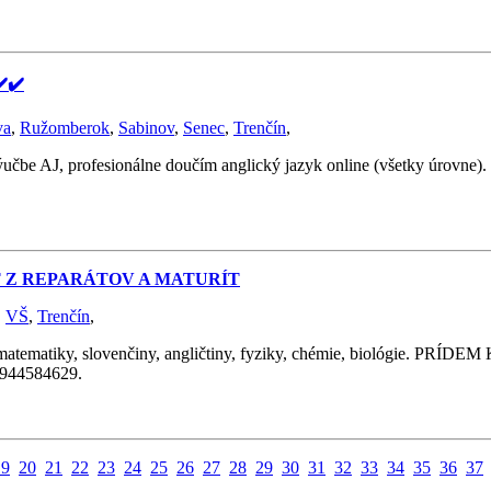
️✔️
va
,
Ružomberok
,
Sabinov
,
Senec
,
Trenčín
,
ýučbe AJ, profesionálne doučím anglický jazyk online (všetky úrovne)
Ť Z REPARÁTOV A MATURÍT
,
VŠ
,
Trenčín
,
y, slovenčiny, angličtiny, fyziky, chémie, biológie. PRÍDEM K 
 0944584629.
19
20
21
22
23
24
25
26
27
28
29
30
31
32
33
34
35
36
37