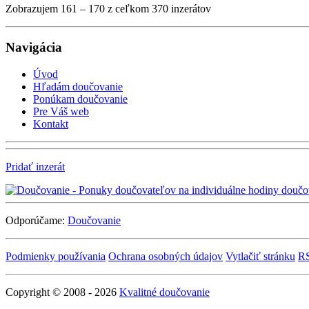
Zobrazujem 161 – 170 z ceľkom 370 inzerátov
Navigácia
Úvod
Hľadám doučovanie
Ponúkam doučovanie
Pre Váš web
Kontakt
Pridať inzerát
Odporúčame:
Doučovanie
Podmienky používania
Ochrana osobných údajov
Vytlačiť stránku
R
Copyright © 2008 - 2026
Kvalitné doučovanie