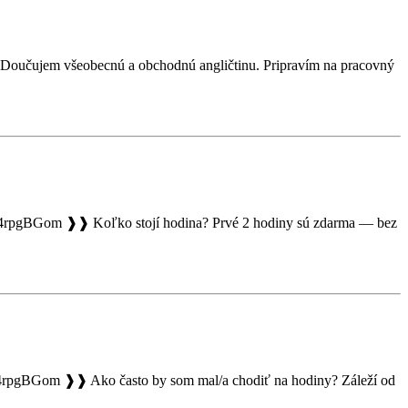
). Doučujem všeobecnú a obchodnú angličtinu. Pripravím na pracovný
BGom ❱❱ Koľko stojí hodina? Prvé 2 hodiny sú zdarma — bez
BGom ❱❱ Ako často by som mal/a chodiť na hodiny? Záleží od