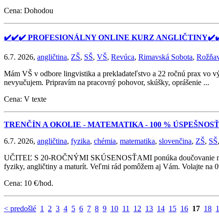
Cena: Dohodou
✔️✔️✔️ PROFESIONÁLNY ONLINE KURZ ANGLIČTINY✔️✔
6.7. 2026,
angličtina
,
ZŠ
,
SŠ
,
VŠ
,
Revúca
,
Rimavská Sobota
,
Rožňa
Mám VŠ v odbore lingvistika a prekladateľstvo a 22 ročnú prax vo v
nevyučujem. Pripravím na pracovný pohovor, skúšky, oprášenie ...
Cena: V texte
TRENČÍN A OKOLIE - MATEMATIKA - 100 % ÚSPEŠNOS
6.7. 2026,
angličtina
,
fyzika
,
chémia
,
matematika
,
slovenčina
,
ZŠ
,
SŠ
UČITEĽ S 20-ROČNÝMI SKÚSENOSŤAMI ponúka doučovanie matematik
fyziky, angličtiny a maturít. Veľmi rád pomôžem aj Vám. Volajte na
Cena: 10 €/hod.
< predošlé
1
2
3
4
5
6
7
8
9
10
11
12
13
14
15
16
17
18