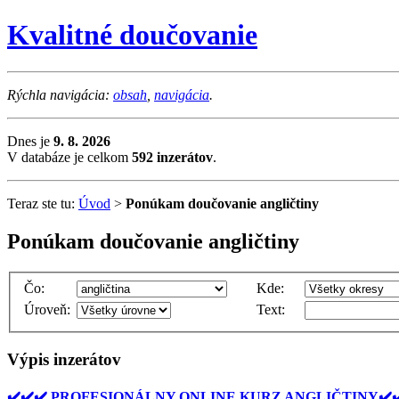
Kvalitné doučovanie
Rýchla navigácia:
obsah
,
navigácia
.
Dnes je
9. 8. 2026
V databáze je celkom
592 inzerátov
.
Teraz ste tu:
Úvod
>
Ponúkam doučovanie angličtiny
Ponúkam doučovanie angličtiny
Čo:
Kde:
Úroveň:
Text:
Výpis inzerátov
✔️✔️✔️ PROFESIONÁLNY ONLINE KURZ ANGLIČTINY✔️✔