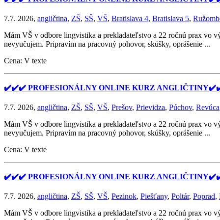
7.7. 2026,
angličtina
,
ZŠ
,
SŠ
,
VŠ
,
Bratislava 4
,
Bratislava 5
,
Ružomb
Mám VŠ v odbore lingvistika a prekladateľstvo a 22 ročnú prax vo v
nevyučujem. Pripravím na pracovný pohovor, skúšky, oprášenie ...
Cena: V texte
✔️✔️✔️ PROFESIONÁLNY ONLINE KURZ ANGLIČTINY✔️✔
7.7. 2026,
angličtina
,
ZŠ
,
SŠ
,
VŠ
,
Prešov
,
Prievidza
,
Púchov
,
Revúca
Mám VŠ v odbore lingvistika a prekladateľstvo a 22 ročnú prax vo v
nevyučujem. Pripravím na pracovný pohovor, skúšky, oprášenie ...
Cena: V texte
✔️✔️✔️ PROFESIONÁLNY ONLINE KURZ ANGLIČTINY✔️✔
7.7. 2026,
angličtina
,
ZŠ
,
SŠ
,
VŠ
,
Pezinok
,
Piešťany
,
Poltár
,
Poprad
,
Mám VŠ v odbore lingvistika a prekladateľstvo a 22 ročnú prax vo v