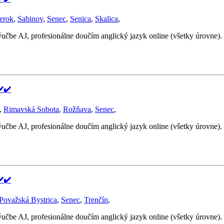
erok
,
Sabinov
,
Senec
,
Senica
,
Skalica
,
ýučbe AJ, profesionálne doučím anglický jazyk online (všetky úrovne)
️✔️
,
Rimavská Sobota
,
Rožňava
,
Senec
,
ýučbe AJ, profesionálne doučím anglický jazyk online (všetky úrovne)
️✔️
Považská Bystrica
,
Senec
,
Trenčín
,
ýučbe AJ, profesionálne doučím anglický jazyk online (všetky úrovne)