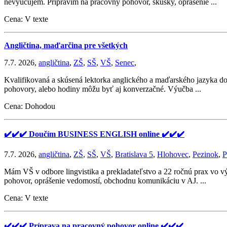
nevyučujem. Pripravím na pracovný pohovor, skúšky, oprášenie ...
Cena: V texte
Angličtina, maďarčina pre všetkých
7.7. 2026,
angličtina
,
ZŠ
,
SŠ
,
VŠ
,
Senec
,
Kvalifikovaná a skúsená lektorka anglického a maďarského jazyka do
pohovory, alebo hodiny môžu byť aj konverzačné. Výučba ...
Cena: Dohodou
✔️✔️✔️ Doučím BUSINESS ENGLISH online ✔️✔️✔️
7.7. 2026,
angličtina
,
ZŠ
,
SŠ
,
VŠ
,
Bratislava 5
,
Hlohovec
,
Pezinok
,
P
Mám VŠ v odbore lingvistika a prekladateľstvo a 22 ročnú prax vo v
pohovor, oprášenie vedomostí, obchodnu komunikáciu v AJ. ...
Cena: V texte
✔️✔️✔️ Príprava na pracovný pohovor online ✔️✔️✔️