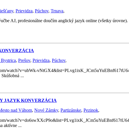
iešťany
,
Prievidza
,
Púchov
,
Trnava
,
ýučbe AJ, profesionálne doučím anglický jazyk online (všetky úrovne
 KONVERZÁCIA
 Bystrica
,
Prešov
,
Prievidza
,
Púchov
,
com/watch?v=ubWk-vNtGX4&list=PLvg1ixK_JCm5uYuEBnf617tU64rpg
 Skúšobná ...
KY JAZYK KONVERZÁCIA
Mesto nad Váhom
,
Nové Zámky
,
Partizánske
,
Pezinok
,
com/watch?v=do6swXXcP9o&list=PLvg1ixK_JCm5uYuEBnf617tU64rpg
 aktívne ...