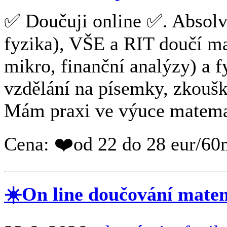
✅ Doučuji online ✅. Absol
fyzika), VŠE a RIT doučí m
mikro, finanční analýzy) a 
vzdělání na písemky, zkoušky
Mám praxi ve výuce matemati
Cena: ❤️od 22 do 28 eur/60
☀️On line doučování matem