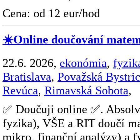
Cena: od 12 eur/hod
☀️Online doučování matema
22.6. 2026,
ekonómia
,
fyzik
Bratislava
,
Považská Bystri
Revúca
,
Rimavská Sobota
,
✅ Doučuji online ✅. Absol
fyzika), VŠE a RIT doučí m
mikro, finanční analýzy) a 