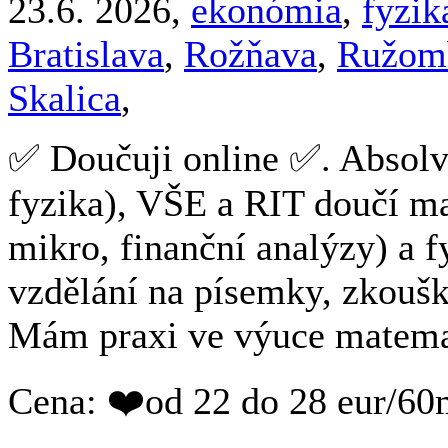
23.6. 2026,
ekonómia
,
fyzik
Bratislava
,
Rožňava
,
Ružom
Skalica
,
✅ Doučuji online ✅. Absol
fyzika), VŠE a RIT doučí m
mikro, finanční analýzy) a 
vzdělání na písemky, zkoušky
Mám praxi ve výuce matemati
Cena: ❤️od 22 do 28 eur/60