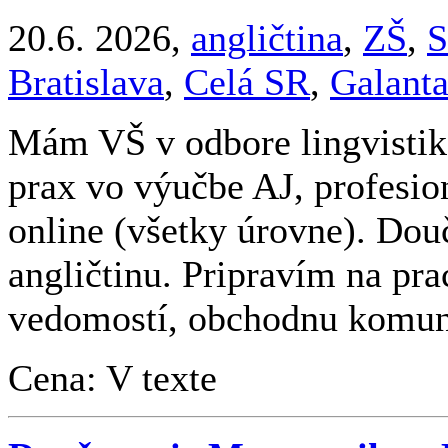
20.6. 2026,
angličtina
,
ZŠ
,
S
Bratislava
,
Celá SR
,
Galant
Mám VŠ v odbore lingvistika
prax vo výučbe AJ, profesio
online (všetky úrovne). Do
angličtinu. Pripravím na pr
vedomostí, obchodnu komuni
Cena: V texte