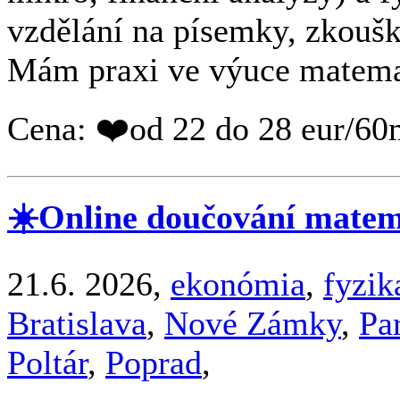
vzdělání na písemky, zkoušky
Mám praxi ve výuce matemati
Cena: ❤️od 22 do 28 eur/60
☀️Online doučování matema
21.6. 2026,
ekonómia
,
fyzik
Bratislava
,
Nové Zámky
,
Pa
Poltár
,
Poprad
,