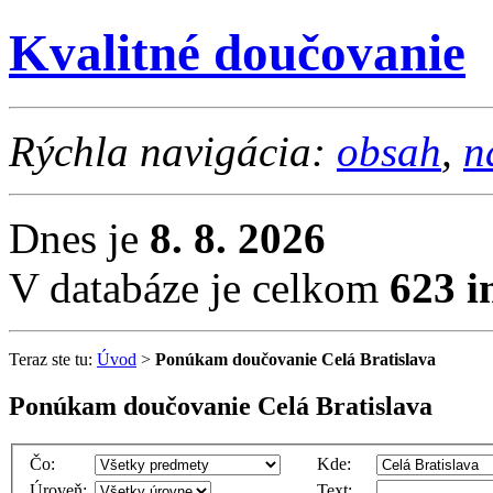
Kvalitné doučovanie
Rýchla navigácia:
obsah
,
n
Dnes je
8. 8. 2026
V databáze je celkom
623 i
Teraz ste tu:
Úvod
>
Ponúkam doučovanie Celá Bratislava
Ponúkam doučovanie Celá Bratislava
Čo:
Kde:
Úroveň:
Text: