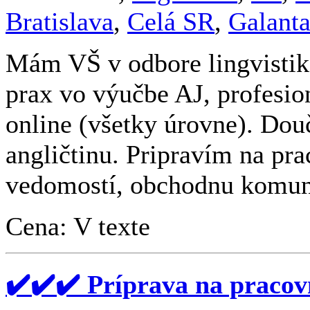
Bratislava
,
Celá SR
,
Galant
Mám VŠ v odbore lingvistika
prax vo výučbe AJ, profesio
online (všetky úrovne). Do
angličtinu. Pripravím na pr
vedomostí, obchodnu komuni
Cena: V texte
✔️✔️✔️ Príprava na pracov