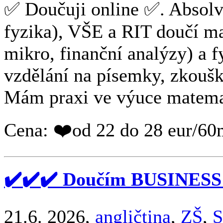
✅ Doučuji online ✅. Absol
fyzika), VŠE a RIT doučí m
mikro, finanční analýzy) a 
vzdělání na písemky, zkoušky
Mám praxi ve výuce matemati
Cena: ❤️od 22 do 28 eur/60
✔️✔️✔️ Doučím BUSINESS
21.6. 2026,
angličtina
,
ZŠ
,
S