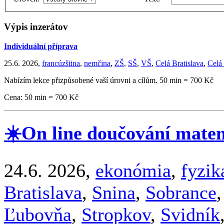
Výpis inzerátov
Individuální příprava
25.6. 2026,
francúzština
,
nemčina
,
ZŠ
,
SŠ
,
VŠ
,
Celá Bratislava
,
Celá
Nabízím lekce přizpůsobené vaší úrovni a cílům. 50 min = 700 Kč
Cena: 50 min = 700 Kč
☀️On line doučování matem
24.6. 2026,
ekonómia
,
fyzik
Bratislava
,
Snina
,
Sobrance
Ľubovňa
,
Stropkov
,
Svidník