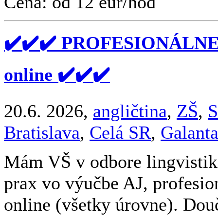
Cena: od 12 eur/hod
✔️✔️✔️ PROFESIONÁLN
online ✔️✔️✔️
20.6. 2026,
angličtina
,
ZŠ
,
S
Bratislava
,
Celá SR
,
Galant
Mám VŠ v odbore lingvistika
prax vo výučbe AJ, profesio
online (všetky úrovne). Do