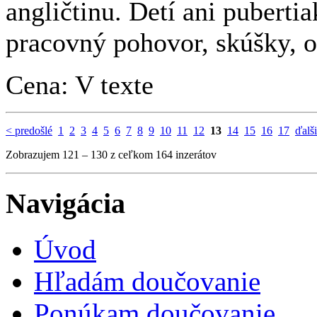
angličtinu. Detí ani pubert
pracovný pohovor, skúšky, op
Cena: V texte
< predošlé
1
2
3
4
5
6
7
8
9
10
11
12
13
14
15
16
17
ďalš
Zobrazujem 121 – 130 z ceľkom 164 inzerátov
Navigácia
Úvod
Hľadám doučovanie
Ponúkam doučovanie