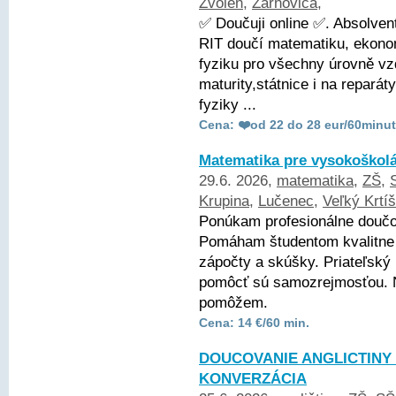
Zvolen
,
Žarnovica
,
✅ Doučuji online ✅. Absolve
RIT doučí matematiku, ekonom
fyziku pro všechny úrovně vz
maturity,státnice i na repará
fyziky ...
Cena: ❤️od 22 do 28 eur/60minut
Matematika pre vysokoškol
29.6. 2026,
matematika
,
ZŠ
,
Krupina
,
Lučenec
,
Veľký Krtíš
Ponúkam profesionálne doučo
Pomáham študentom kvalitne 
zápočty a skúšky. Priateľský 
pomôcť sú samozrejmosťou. 
pomôžem.
Cena: 14 €/60 min.
DOUCOVANIE ANGLICTINY 
KONVERZÁCIA