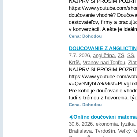
NAJPRV SI PROSÍM POZRITE
https://www.youtube.com/sho
doučovanie vhodné? Doučovani
cestovateľov, firmy a pracujú
v konverzácii. A ešte je ideáln
Cena: Dohodou
DOUCOVANIE Z ANGLICTIN
7.7. 2026,
angličtina
,
ZŠ
,
SŠ
,
Krtíš
,
Vranov nad Topľou
,
Zla
NAJPRV SI PROSÍM POZRITE
https://www.youtube.com/wat
v=QveNfybt7ek&list=PLvg1
Pre koho je doučovanie vhodné
ľudí s trémou z hovorenia, tý
Cena: Dohodou
☀️Online doučování matemat
30.6. 2026,
ekonómia
,
fyzika
Bratislava
,
Tvrdošín
,
Veľký Kr