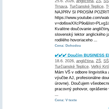
25.6. 2026,
angličtina
,
ZŠ
,
SŠ
Trnava
,
Turčianské Teplice
,
T
NAJPRV SI PROSÍM POZRITE
https://www.youtube.com/wat
v=do6swXXcP9o&list=PLvg1
Kvalitne doučovanie angličtin
slovenský lektor anglického j
rodilého hovoriaceho ...
Cena: Dohodou
✔️✔️✔️ Doučím BUSINESS EN
18.6. 2026,
angličtina
,
ZŠ
,
SŠ
Turčianské Teplice
,
Veľký Krt
Mám VŠ v odbore lingvistika 
výučbe AJ, profesionálne dou
úrovne). Doučujem všeobecnú 
pracovný pohovor, oprášenie
...
Cena: V texte