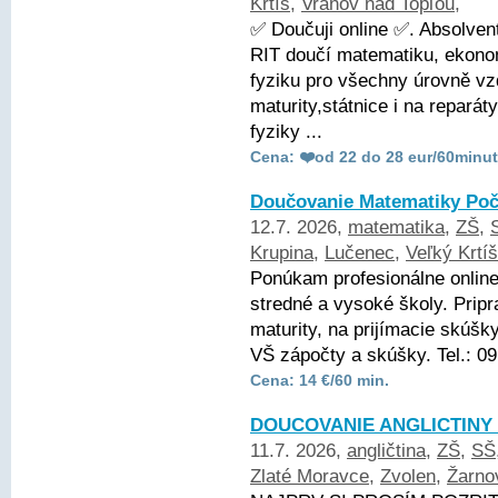
Krtíš
,
Vranov nad Topľou
,
✅ Doučuji online ✅. Absolve
RIT doučí matematiku, ekonom
fyziku pro všechny úrovně vz
maturity,státnice i na repará
fyziky ...
Cena: ❤️od 22 do 28 eur/60minut
Doučovanie Matematiky Poč
12.7. 2026,
matematika
,
ZŠ
,
Krupina
,
Lučenec
,
Veľký Krtíš
Ponúkam profesionálne onlin
stredné a vysoké školy. Pripr
maturity, na prijímacie skúšk
VŠ zápočty a skúšky. Tel.: 0
Cena: 14 €/60 min.
DOUCOVANIE ANGLICTINY 
11.7. 2026,
angličtina
,
ZŠ
,
SŠ
Zlaté Moravce
,
Zvolen
,
Žarno