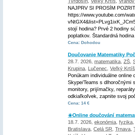
Tvrdošín
,
Veľký Krtíš
,
Vranov
NAJPRV SI PROSÍM POZRITE
https://www.youtube.com/wa
vNtGX4&list=PLvg1ixK_JCm
stojí hodina? Prvé 2 hodiny
poplatkov. Štandardná hodina 
Cena: Dohodou
Doučovanie Matematiky Poč
28.7. 2026,
matematika
,
ZŠ
,
Krupina
,
Lučenec
,
Veľký Krtíš
Ponúkam individuálne online
Skype/Teams s dlhoročnými s
monitory, prijímačky, reparát
odkiaľkoľvek, zapnite svoj po
Cena: 14 €
☀️Online doučování matemat
18.7. 2026,
ekonómia
,
fyzika
Bratislava
,
Celá SR
,
Trnava
,