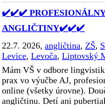
✔️✔️✔️ PROFESIONÁLN
ANGLIČTINY✔️✔️✔️
22.7. 2026,
angličtina
,
ZŠ
,
S
Levice
,
Levoča
,
Liptovský 
Mám VŠ v odbore lingvistika
prax vo výučbe AJ, profesio
online (všetky úrovne). Do
angličtinu. Detí ani pubert