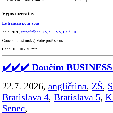
Výpis inzerátov
Le francais pour vous !
22.7. 2026,
francúzština
,
ZŠ
,
SŠ
,
VŠ
,
Celá SR
,
Coucou, c´est moi. :) Votre professeur.
Cena: 10 Eur / 30 min
✔️✔️✔️ Doučím BUSINESS
22.7. 2026,
angličtina
,
ZŠ
,
S
Bratislava 4
,
Bratislava 5
,
K
Senec
,