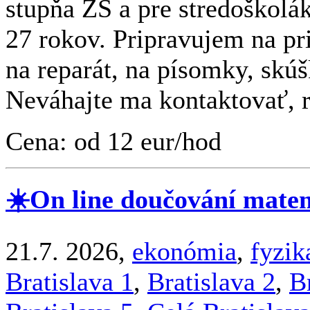
stupňa ZŠ a pre stredoškolá
27 rokov. Pripravujem na pr
na reparát, na písomky, skúš
Neváhajte ma kontaktovať, 
Cena: od 12 eur/hod
☀️On line doučování matem
21.7. 2026,
ekonómia
,
fyzik
Bratislava 1
,
Bratislava 2
,
B