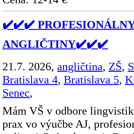
✔️✔️✔️ PROFESIONÁLN
ANGLIČTINY✔️✔️✔️
21.7. 2026,
angličtina
,
ZŠ
,
S
Bratislava 4
,
Bratislava 5
,
K
Senec
,
Mám VŠ v odbore lingvistika
prax vo výučbe AJ, profesio