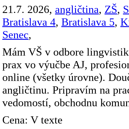
21.7. 2026,
angličtina
,
ZŠ
,
S
Bratislava 4
,
Bratislava 5
,
K
Senec
,
Mám VŠ v odbore lingvistika
prax vo výučbe AJ, profesio
online (všetky úrovne). Do
angličtinu. Pripravím na pr
vedomostí, obchodnu komuni
Cena: V texte