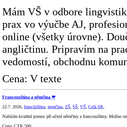
Mám VŠ v odbore lingvistika
prax vo výučbe AJ, profesio
online (všetky úrovne). Do
angličtinu. Pripravím na pr
vedomostí, obchodnu komuni
Cena: V texte
Francouzština a němčina ❤
22.7. 2026,
francúzština
,
nemčina
,
ZŠ
,
SŠ
,
VŠ
,
Celá SR
,
Nabízím kvalitní pomoc při učení němčiny a francouzštiny. Možno onl
Cena: CZK 500