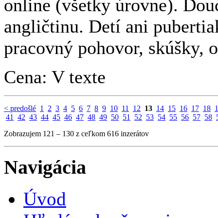
online (všetky úrovne). Do
angličtinu. Detí ani pubert
pracovný pohovor, skúšky, op
Cena: V texte
< predošlé
1
2
3
4
5
6
7
8
9
10
11
12
13
14
15
16
17
18
41
42
43
44
45
46
47
48
49
50
51
52
53
54
55
56
57
58
Zobrazujem 121 – 130 z ceľkom 616 inzerátov
Navigácia
Úvod