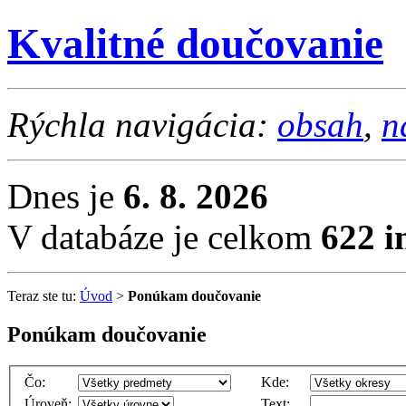
Kvalitné doučovanie
Rýchla navigácia:
obsah
,
n
Dnes je
6. 8. 2026
V databáze je celkom
622 i
Teraz ste tu:
Úvod
>
Ponúkam doučovanie
Ponúkam doučovanie
Čo:
Kde:
Úroveň:
Text: