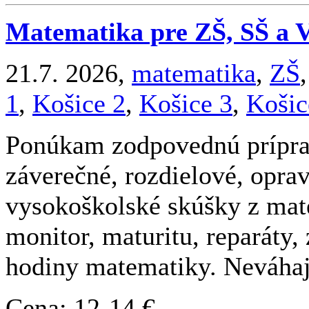
Matematika pre ZŠ, SŠ a 
21.7. 2026,
matematika
,
ZŠ
1
,
Košice 2
,
Košice 3
,
Košic
Ponúkam zodpovednú príprav
záverečné, rozdielové, opra
vysokoškolské skúšky z mat
monitor, maturitu, reparáty,
hodiny matematiky. Neváhajt
Cena: 12-14 €