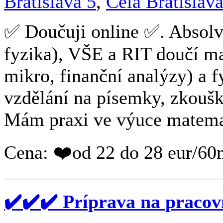
Bratislava 5
,
Celá Bratislav
✅ Doučuji online ✅. Absol
fyzika), VŠE a RIT doučí m
mikro, finanční analýzy) a 
vzdělání na písemky, zkoušky
Mám praxi ve výuce matemati
Cena: ❤️od 22 do 28 eur/60
✔️✔️✔️ Príprava na pracov