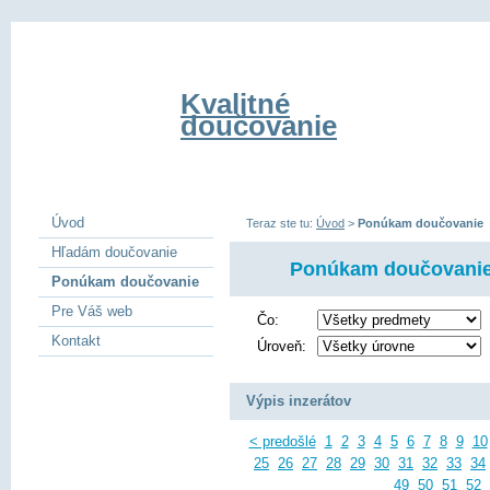
Kvalitné
doučovanie
Úvod
Teraz ste tu:
Úvod
>
Ponúkam doučovanie
Hľadám doučovanie
Ponúkam doučovani
Ponúkam doučovanie
Pre Váš web
Čo:
Kontakt
Úroveň:
Výpis inzerátov
< predošlé
1
2
3
4
5
6
7
8
9
10
25
26
27
28
29
30
31
32
33
34
49
50
51
52