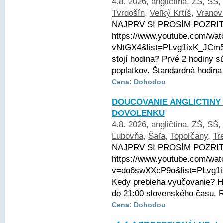
4.8. 2026,
angličtina
,
ZŠ
,
SŠ
,
Tvrdošín
,
Veľký Krtíš
,
Vranov
NAJPRV SI PROSÍM POZRITE
https://www.youtube.com/wa
vNtGX4&list=PLvg1ixK_JCm
stojí hodina? Prvé 2 hodiny
poplatkov. Štandardná hodina 
Cena: Dohodou
DOUCOVANIE ANGLICTINY
DOVOLENKU
4.8. 2026,
angličtina
,
ZŠ
,
SŠ
,
Ľubovňa
,
Šaľa
,
Topoľčany
,
Tr
NAJPRV SI PROSÍM POZRITE
https://www.youtube.com/wat
v=do6swXXcP9o&list=PLvg
Kedy prebieha vyučovanie? Ho
do 21:00 slovenského času. Ro
Cena: Dohodou