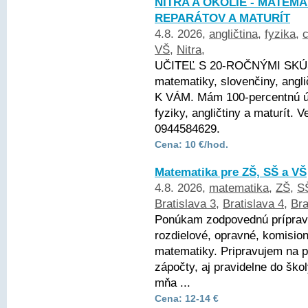
NITRA A OKOLIE - MATEMA
REPARÁTOV A MATURÍT
4.8. 2026,
angličtina
,
fyzika
,
VŠ
,
Nitra
,
UČITEĽ S 20-ROČNÝMI SKÚ
matematiky, slovenčiny, angli
K VÁM. Mám 100-percentnú ús
fyziky, angličtiny a maturít.
0944584629.
Cena: 10 €/hod.
Matematika pre ZŠ, SŠ a VŠ
4.8. 2026,
matematika
,
ZŠ
,
S
Bratislava 3
,
Bratislava 4
,
Bra
Ponúkam zodpovednú prípravu
rozdielové, opravné, komisio
matematiky. Pripravujem na pí
zápočty, aj pravidelne do ško
mňa ...
Cena: 12-14 €