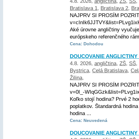
4.8. 2026,
angličtina
,
ZŠ
,
SŠ
,
Bratislava 1
,
Bratislava 2
,
Bra
NAJPRV SI PROSÍM POZRITE 
v=cInIk6JJTVY&list=PLvg1
Aké úrovne angličtiny vyuču
európskeho referenčného rámca
Cena: Dohodou
DOUCOVANIE ANGLICTINY 
4.8. 2026,
angličtina
,
ZŠ
,
SŠ
,
Bystrica
,
Celá Bratislava
,
Cel
Žilina
,
NAJPRV SI PROSÍM POZRITE 
v=0I_-WIqGGzk&list=PLvg1
Koľko stojí hodina? Prvé 2 
poplatkov. Štandardná hodina
hodina ...
Cena: Neuvedená
DOUCOVANIE ANGLICTINY