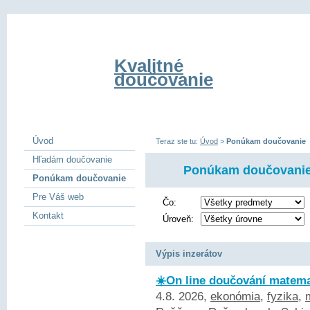
Kvalitné
doučovanie
Úvod
Teraz ste tu:
Úvod
>
Ponúkam doučovanie
Hľadám doučovanie
Ponúkam doučovani
Ponúkam doučovanie
Pre Váš web
Čo:
Kontakt
Úroveň:
Výpis inzerátov
☀️On line doučování matemat
4.8. 2026,
ekonómia
,
fyzika
,