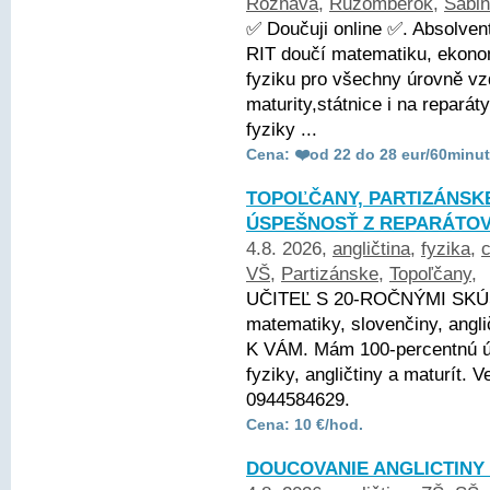
Rožňava
,
Ružomberok
,
Sabi
✅ Doučuji online ✅. Absolve
RIT doučí matematiku, ekonom
fyziku pro všechny úrovně vz
maturity,státnice i na repará
fyziky ...
Cena: ❤️od 22 do 28 eur/60minut
TOPOĽČANY, PARTIZÁNSKE 
ÚSPEŠNOSŤ Z REPARÁTOV
4.8. 2026,
angličtina
,
fyzika
,
VŠ
,
Partizánske
,
Topoľčany
,
UČITEĽ S 20-ROČNÝMI SKÚ
matematiky, slovenčiny, angli
K VÁM. Mám 100-percentnú ús
fyziky, angličtiny a maturít.
0944584629.
Cena: 10 €/hod.
DOUCOVANIE ANGLICTINY