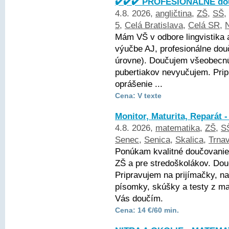
✔️✔️✔️ PROFESIONÁLNE dou
4.8. 2026,
angličtina
,
ZŠ
,
SŠ
,
5
,
Celá Bratislava
,
Celá SR
,
N
Mám VŠ v odbore lingvistika 
výučbe AJ, profesionálne dou
úrovne). Doučujem všeobecnú 
pubertiakov nevyučujem. Pri
oprášenie ...
Cena: V texte
Monitor, Maturita, Reparát 
4.8. 2026,
matematika
,
ZŠ
,
S
Senec
,
Senica
,
Skalica
,
Trna
Ponúkam kvalitné doučovanie
ZŠ a pre stredoškolákov. Dou
Pripravujem na prijímačky, na
písomky, skúšky a testy z ma
Vás doučím.
Cena: 14 €/60 min.