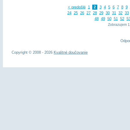
< predošlé
1
2
3
4
5
6
7
8
9
24
25
26
27
28
29
30
31
32
33
48
49
50
51
52
5
Zobrazujem 11
Odpo
Copyright © 2008 - 2026
Kvalitné doučovanie