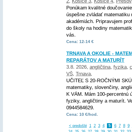
2
,
Košice 3
,
Košice 4
,
Prešov
Ponúkam kvalitné doučovani
úspešne zvládať matematiku 
akadémiách. Pripravujem profe
do školy na hodiny matematik
vás.
Cena: 12-14 €
TRNAVA A OKOLIE - MATEM
REPARÁTOV A MATURÍT
3.8. 2026,
angličtina
,
fyzika
,
VŠ
,
Trnava
,
UČITEĽ S 20-ROČNÝMI SKÚ
matematiky, slovenčiny, angli
K VÁM. Mám 100-percentnú ús
fyziky, angličtiny a maturít.
0944584629.
Cena: 10 €/hod.
< predošlé
1
2
3
4
5
6
7
8
9
24
25
26
27
28
29
30
31
32
33