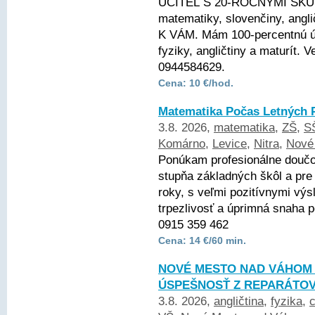
UČITEĽ S 20-ROČNÝMI SKÚ
matematiky, slovenčiny, angli
K VÁM. Mám 100-percentnú ús
fyziky, angličtiny a maturít.
0944584629.
Cena: 10 €/hod.
Matematika Počas Letných 
3.8. 2026,
matematika
,
ZŠ
,
S
Komárno
,
Levice
,
Nitra
,
Nové
Ponúkam profesionálne doučo
stupňa základných škôl a pre
roky, s veľmi pozitívnymi vý
trpezlivosť a úprimná snaha
0915 359 462
Cena: 14 €/60 min.
NOVÉ MESTO NAD VÁHOM A
ÚSPEŠNOSŤ Z REPARÁTOV
3.8. 2026,
angličtina
,
fyzika
,