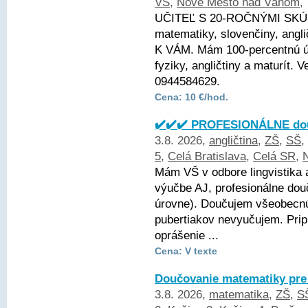
VŠ
,
Nové Mesto nad Váhom
,
UČITEĽ S 20-ROČNÝMI SKÚ
matematiky, slovenčiny, angli
K VÁM. Mám 100-percentnú ús
fyziky, angličtiny a maturít.
0944584629.
Cena: 10 €/hod.
✔️✔️✔️ PROFESIONÁLNE dou
3.8. 2026,
angličtina
,
ZŠ
,
SŠ
,
5
,
Celá Bratislava
,
Celá SR
,
N
Mám VŠ v odbore lingvistika 
výučbe AJ, profesionálne dou
úrovne). Doučujem všeobecnú 
pubertiakov nevyučujem. Pri
oprášenie ...
Cena: V texte
Doučovanie matematiky pre
3.8. 2026,
matematika
,
ZŠ
,
S