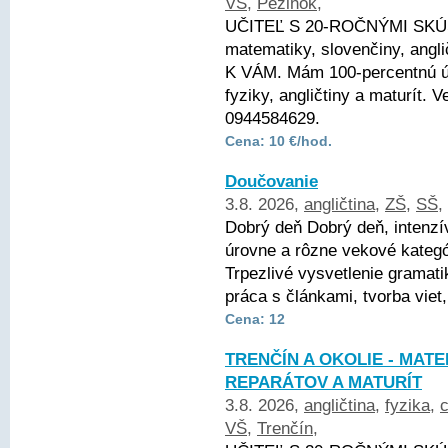
VŠ
,
Pezinok
,
UČITEĽ S 20-ROČNÝMI SKÚ
matematiky, slovenčiny, angli
K VÁM. Mám 100-percentnú ús
fyziky, angličtiny a maturít.
0944584629.
Cena: 10 €/hod.
Doučovanie
3.8. 2026,
angličtina
,
ZŠ
,
SŠ
,
Dobrý deň Dobrý deň, intenzí
úrovne a rôzne vekové kategór
Trpezlivé vysvetlenie gramat
práca s článkami, tvorba viet,
Cena: 12
TRENČÍN A OKOLIE - MATE
REPARÁTOV A MATURÍT
3.8. 2026,
angličtina
,
fyzika
,
VŠ
,
Trenčín
,