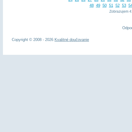
48
49
50
51
52
53
5
Zobrazujem 41
Odpo
Copyright © 2008 - 2026
Kvalitné doučovanie