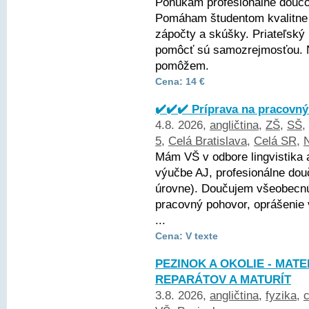
Ponúkam profesionálne doučo
Pomáham študentom kvalitne 
zápočty a skúšky. Priateľský 
pomôcť sú samozrejmosťou. 
pomôžem.
Cena: 14 €
✔️✔️✔️ Príprava na pracovný
4.8. 2026,
angličtina
,
ZŠ
,
SŠ
,
5
,
Celá Bratislava
,
Celá SR
,
Mám VŠ v odbore lingvistika 
výučbe AJ, profesionálne dou
úrovne). Doučujem všeobecnú 
pracovný pohovor, oprášenie
...
Cena: V texte
PEZINOK A OKOLIE - MATE
REPARÁTOV A MATURÍT
3.8. 2026,
angličtina
,
fyzika
,