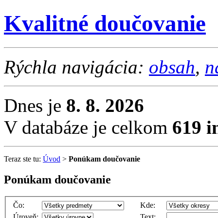
Kvalitné doučovanie
Rýchla navigácia:
obsah
,
n
Dnes je
8. 8. 2026
V databáze je celkom
619 i
Teraz ste tu:
Úvod
>
Ponúkam doučovanie
Ponúkam doučovanie
Čo:
Kde:
Úroveň:
Text: