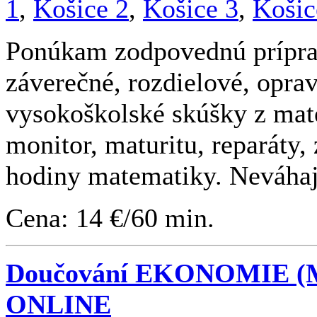
1
,
Košice 2
,
Košice 3
,
Košic
Ponúkam zodpovednú príprav
záverečné, rozdielové, opra
vysokoškolské skúšky z mat
monitor, maturitu, reparáty,
hodiny matematiky. Neváhajt
Cena: 14 €/60 min.
Doučování EKONOMIE (Mak
ONLINE