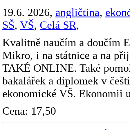
19.6. 2026,
angličtina
,
ekon
SŠ
,
VŠ
,
Celá SR
,
Kvalitně naučím a doučím
Mikro, i na státnice a na př
TAKÉ ONLINE. Také pomohu
bakalářek a diplomek v češti
ekonomické VŠ. Ekonomii u
Cena: 17,50