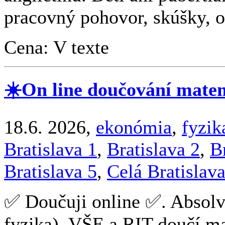
pracovný pohovor, skúšky, op
Cena: V texte
☀️On line doučování matem
18.6. 2026,
ekonómia
,
fyzik
Bratislava 1
,
Bratislava 2
,
B
Bratislava 5
,
Celá Bratislav
✅ Doučuji online ✅. Absol
fyzika), VŠE a RIT doučí m