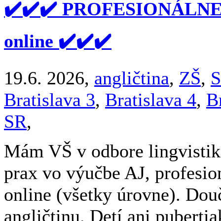
✔️✔️✔️ PROFESIONÁLN
online ✔️✔️✔️
19.6. 2026,
angličtina
,
ZŠ
,
S
Bratislava 3
,
Bratislava 4
,
B
SR
,
Mám VŠ v odbore lingvistika
prax vo výučbe AJ, profesio
online (všetky úrovne). Do
angličtinu. Detí ani pubert