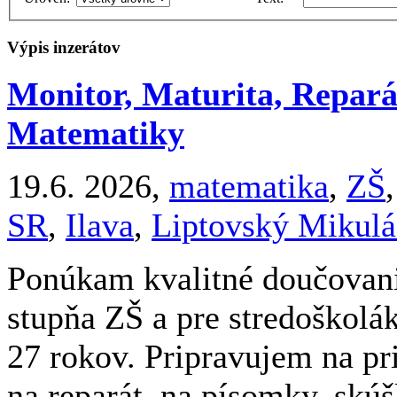
Výpis inzerátov
Monitor, Maturita, Repará
Matematiky
19.6. 2026,
matematika
,
ZŠ
SR
,
Ilava
,
Liptovský Mikulá
Ponúkam kvalitné doučovani
stupňa ZŠ a pre stredoškolá
27 rokov. Pripravujem na pr
na reparát, na písomky, skúš