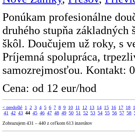
Ponúkam profesionálne douč
druhého stupňa základných š
škôl. Doučujem už roky, s 
Príjemná spolupráca, trpezl
samozrejmosťou. Kontakt: 
Cena: od 12 eur/hod
< predošlé
1
2
3
4
5
6
7
8
9
10
11
12
13
14
15
16
17
18
41
42
43
44
45
46
47
48
49
50
51
52
53
54
55
56
57
58
Zobrazujem 431 – 440 z ceľkom 613 inzerátov