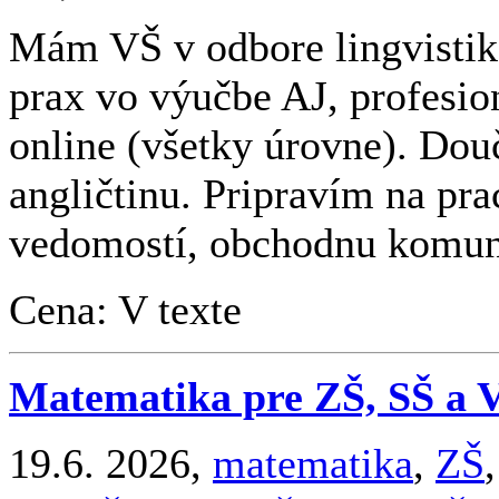
Mám VŠ v odbore lingvistika
prax vo výučbe AJ, profesio
online (všetky úrovne). Do
angličtinu. Pripravím na pr
vedomostí, obchodnu komuni
Cena: V texte
Matematika pre ZŠ, SŠ a 
19.6. 2026,
matematika
,
ZŠ