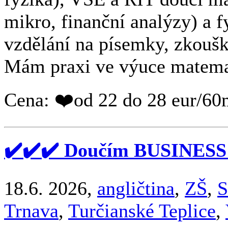
mikro, finanční analýzy) a 
vzdělání na písemky, zkoušky
Mám praxi ve výuce matemati
Cena: ❤️od 22 do 28 eur/60
✔️✔️✔️ Doučím BUSINESS
18.6. 2026,
angličtina
,
ZŠ
,
S
Trnava
,
Turčianské Teplice
,