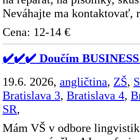
Neváhajte ma kontaktovať, 
Cena: 12-14 €
✔️✔️✔️ Doučím BUSINESS
19.6. 2026,
angličtina
,
ZŠ
,
S
Bratislava 3
,
Bratislava 4
,
B
SR
,
Mám VŠ v odbore lingvistika