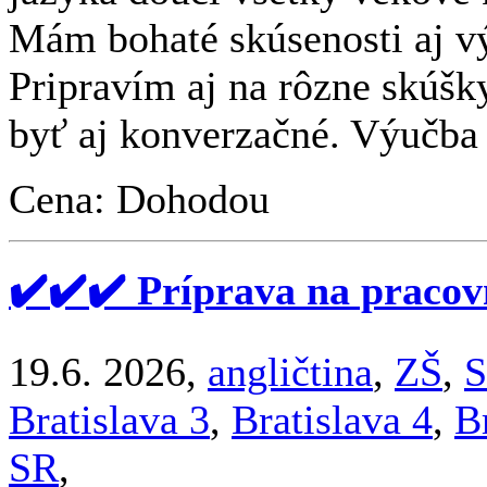
Mám bohaté skúsenosti aj v
Pripravím aj na rôzne skúšk
byť aj konverzačné. Výučba 
Cena: Dohodou
✔️✔️✔️ Príprava na pracov
19.6. 2026,
angličtina
,
ZŠ
,
S
Bratislava 3
,
Bratislava 4
,
B
SR
,