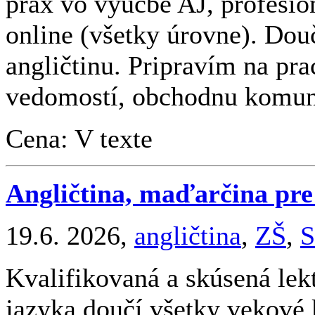
prax vo výučbe AJ, profesio
online (všetky úrovne). Do
angličtinu. Pripravím na pr
vedomostí, obchodnu komuni
Cena: V texte
Angličtina, maďarčina pre
19.6. 2026,
angličtina
,
ZŠ
,
S
Kvalifikovaná a skúsená le
jazyka doučí všetky vekové 