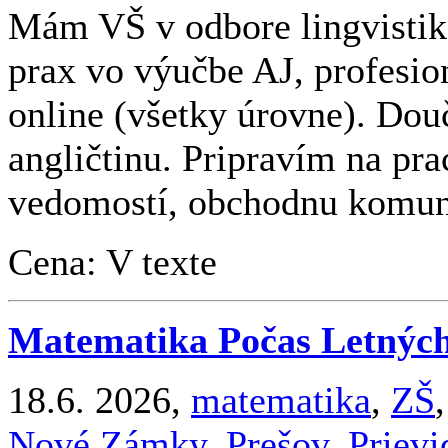
Mám VŠ v odbore lingvistika
prax vo výučbe AJ, profesio
online (všetky úrovne). Do
angličtinu. Pripravím na pr
vedomostí, obchodnu komuni
Cena: V texte
Matematika Počas Letnýc
18.6. 2026,
matematika
,
ZŠ
Nové Zámky
,
Prešov
,
Prievi