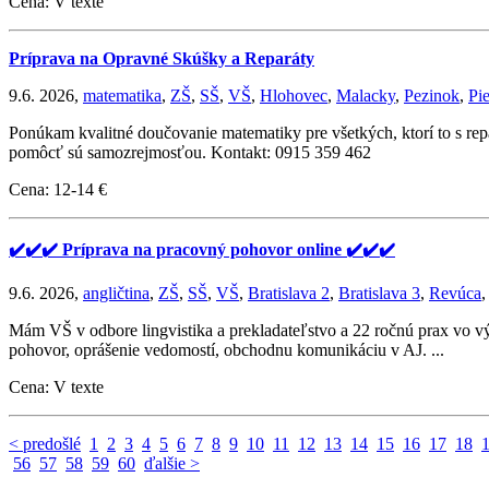
Cena: V texte
Príprava na Opravné Skúšky a Reparáty
9.6. 2026,
matematika
,
ZŠ
,
SŠ
,
VŠ
,
Hlohovec
,
Malacky
,
Pezinok
,
Pi
Ponúkam kvalitné doučovanie matematiky pre všetkých, ktorí to s rep
pomôcť sú samozrejmosťou. Kontakt: 0915 359 462
Cena: 12-14 €
✔️✔️✔️ Príprava na pracovný pohovor online ✔️✔️✔️
9.6. 2026,
angličtina
,
ZŠ
,
SŠ
,
VŠ
,
Bratislava 2
,
Bratislava 3
,
Revúca
Mám VŠ v odbore lingvistika a prekladateľstvo a 22 ročnú prax vo v
pohovor, oprášenie vedomostí, obchodnu komunikáciu v AJ. ...
Cena: V texte
< predošlé
1
2
3
4
5
6
7
8
9
10
11
12
13
14
15
16
17
18
56
57
58
59
60
ďalšie >