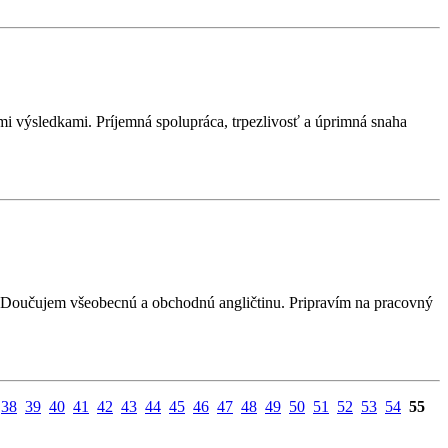
mi výsledkami. Príjemná spolupráca, trpezlivosť a úprimná snaha
). Doučujem všeobecnú a obchodnú angličtinu. Pripravím na pracovný
38
39
40
41
42
43
44
45
46
47
48
49
50
51
52
53
54
55