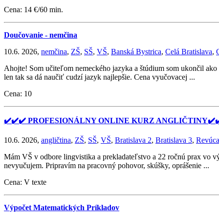
Cena: 14 €/60 min.
Doučovanie - nemčina
10.6. 2026,
nemčina
,
ZŠ
,
SŠ
,
VŠ
,
Banská Bystrica
,
Celá Bratislava
,
Ahojte! Som učiteľom nemeckého jazyka a štúdium som ukončil ako ma
len tak sa dá naučiť cudzí jazyk najlepšie. Cena vyučovacej ...
Cena: 10
✔️✔️✔️ PROFESIONÁLNY ONLINE KURZ ANGLIČTINY✔️✔
10.6. 2026,
angličtina
,
ZŠ
,
SŠ
,
VŠ
,
Bratislava 2
,
Bratislava 3
,
Revúc
Mám VŠ v odbore lingvistika a prekladateľstvo a 22 ročnú prax vo v
nevyučujem. Pripravím na pracovný pohovor, skúšky, oprášenie ...
Cena: V texte
Výpočet Matematických Príkladov