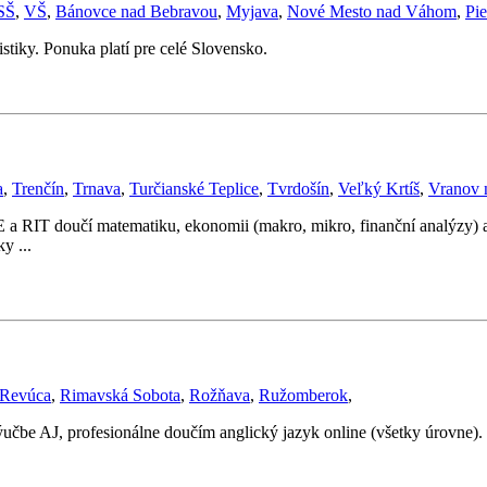
SŠ
,
VŠ
,
Bánovce nad Bebravou
,
Myjava
,
Nové Mesto nad Váhom
,
Pi
stiky. Ponuka platí pre celé Slovensko.
a
,
Trenčín
,
Trnava
,
Turčianské Teplice
,
Tvrdošín
,
Veľký Krtíš
,
Vranov 
 RIT doučí matematiku, ekonomii (makro, mikro, finanční analýzy) a
y ...
Revúca
,
Rimavská Sobota
,
Rožňava
,
Ružomberok
,
ýučbe AJ, profesionálne doučím anglický jazyk online (všetky úrovne