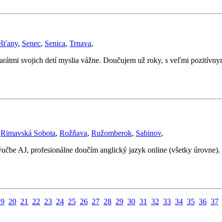
ešťany
,
Senec
,
Senica
,
Trnava
,
arátmi svojich detí myslia vážne. Doučujem už roky, s veľmi pozitívny
,
Rimavská Sobota
,
Rožňava
,
Ružomberok
,
Sabinov
,
ýučbe AJ, profesionálne doučím anglický jazyk online (všetky úrovne
19
20
21
22
23
24
25
26
27
28
29
30
31
32
33
34
35
36
37