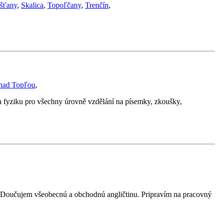
ešťany
,
Skalica
,
Topoľčany
,
Trenčín
,
nad Topľou
,
 fyziku pro všechny úrovně vzdělání na písemky, zkoušky,
). Doučujem všeobecnú a obchodnú angličtinu. Pripravím na pracovný