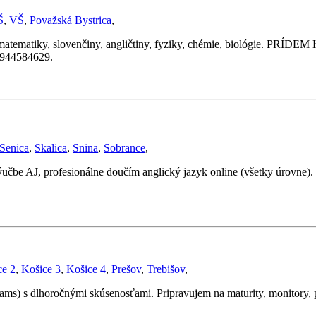
Š
,
VŠ
,
Považská Bystrica
,
y, slovenčiny, angličtiny, fyziky, chémie, biológie. PRÍDEM K 
 0944584629.
Senica
,
Skalica
,
Snina
,
Sobrance
,
ýučbe AJ, profesionálne doučím anglický jazyk online (všetky úrovne
ce 2
,
Košice 3
,
Košice 4
,
Prešov
,
Trebišov
,
s) s dlhoročnými skúsenosťami. Pripravujem na maturity, monitory, pr