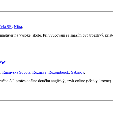
Celá SR
,
Nitra
,
gister na vysokej škole. Pri vyučovaní sa snažím byť trpezlivý, pri
️✔️
a
,
Rimavská Sobota
,
Rožňava
,
Ružomberok
,
Sabinov
,
ýučbe AJ, profesionálne doučím anglický jazyk online (všetky úrovne)