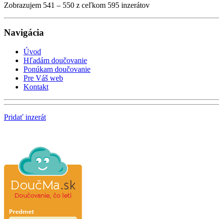
Zobrazujem 541 – 550 z ceľkom 595 inzerátov
Navigácia
Úvod
Hľadám doučovanie
Ponúkam doučovanie
Pre Váš web
Kontakt
Pridať inzerát