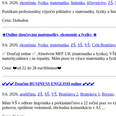
9.6. 2026,
ekonómia
,
fyzika
,
matematika
,
štatistika
,
účtovníctvo
,
ZŠ
,
Ponúkam profesionálny výpočet príkladov z matematiky, fyziky a štati
Cena: Dohodou
☀️Online doučování matematiky, ekonomie a fyziky ☀️
9.6. 2026,
ekonómia
,
fyzika
,
matematika
,
ZŠ
,
SŠ
,
VŠ
,
Celá Bratislav
✅ Doučuji online ✅. Absolvent MFF UK (matematika a fyzika), VŠE a
maturity,státnice i na reparáty. Mám praxi ve výuce matematiky a fyzik
Cena: ❤️od 22 do 28 eur/60minut❤️
✔️✔️✔️ Doučím BUSINESS ENGLISH online ✔️✔️✔️
9.6. 2026,
angličtina
,
ZŠ
,
SŠ
,
VŠ
,
Bratislava 2
,
Bratislava 3
,
Brezno
,
Mám VŠ v odbore lingvistika a prekladateľstvo a 22 ročnú prax vo v
pohovor, oprášenie vedomostí, obchodnu komunikáciu v AJ. ...