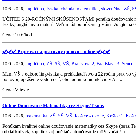
10.6. 2026,
angličtina
,
fyzika
,
chémia
,
matematika
,
slovenčina
,
ZŠ
,
S
UČITEĽ S 20-ROČNÝMI SKÚSENOSŤAMI ponúka doučovanie matematik
fyziky, angličtiny a maturít. Veľmi rád pomôžem aj Vám. Volajte na
Cena: 10 €/hod.
✔️✔️✔️ Príprava na pracovný pohovor online ✔️✔️✔️
10.6. 2026,
angličtina
,
ZŠ
,
SŠ
,
VŠ
,
Bratislava 2
,
Bratislava 3
,
Senec
,
Mám VŠ v odbore lingvistika a prekladateľstvo a 22 ročnú prax vo v
pohovor, oprášenie vedomostí, obchodnu komunikáciu v AJ. ...
Cena: V texte
Online Doučovanie Matematiky cez Skype/Teams
10.6. 2026,
matematika
,
ZŠ
,
SŠ
,
VŠ
,
Košice - okolie
,
Košice 1
,
Koši
Ponúkam kvalitné online doučovanie matematiky cez Skype (teraz Team
odkiaľkoľvek, zapnite svoj počítač a doučovanie môže začať! :)