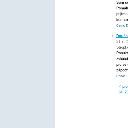
Som uč
Pomáha
prijím
komisio
Cena: 
Doučov
31.7. 
Stropk
Ponúka
zvláda
profesi
zápočty
Cena: 1
< pre
24
2