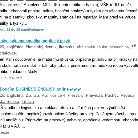
uji online ✅. Absolvent MFF UK (matematika a fyzika), VŠE a RIT doučí
tiku, ekonomii (makro, mikro, finanční analýzy) a fyziku pro všechny úrovně
ní na písemky, zkoušky, maturity,státnice i na reparáty. Mám praxi ve výuce
iky a fyziky ...
️od 22 do 28 eur/60minut❤️
ský jayk, matematika, anglický jazyk
026,
angličtina
,
čitateľský denník
,
literatúra
,
občianska náuka
,
slovenčina
,
ZŠ
chalovce
,
m Vám doučovanie na maturitnú skúšku, prípadne prípravu na prijímačky na
ú školu, čítanie s deťmi tak, aby čítali s porozumením, ľudskou rečou vysvet
tiku základnej školy.
0,- eur/ 45 min
️ Doučím BUSINESS ENGLISH online ✔️✔️✔️
026,
angličtina
,
ZŠ
,
SŠ
,
VŠ
,
Košice 4
,
Piešťany
,
Prievidza
,
Púchov
,
Revúca
,
ská Sobota
,
Trnava
,
 v odbore lingvistika a prekladateľstvo a 22 ročnú prax vo výučbe AJ,
ionálne doučím anglický jazyk online (všetky úrovne). Doučujem všeobecnú a
nú angličtinu. Pripravím na pracovný pohovor, oprášenie vedomostí, obchod
áciu v AJ. ...
 texte