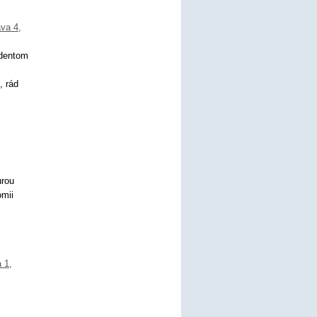
ava 4
,
udentom
, rád
urou
omii
a 1
,