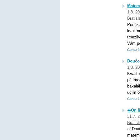
Matema
1.8. 2
Bratisl
Ponúka
kvalitn
trpezl
Vám p
Cena: 1
Doučov
1.8. 2
Kvalit
přijím
bakalá
učím o
Cena: 1
☀️On l
31.7. 
Bratisl
✅ Douč
matema