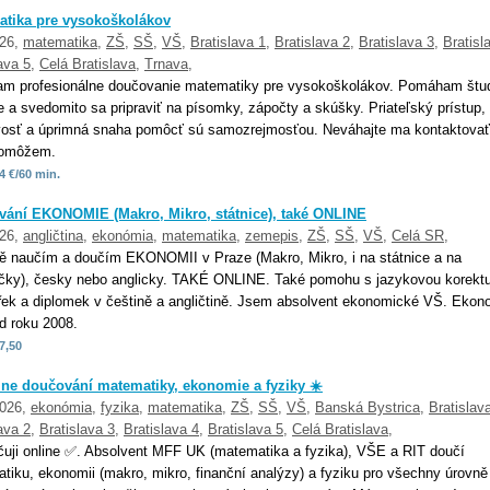
tika pre vysokoškolákov
026,
matematika
,
ZŠ
,
SŠ
,
VŠ
,
Bratislava 1
,
Bratislava 2
,
Bratislava 3
,
Bratisl
ava 5
,
Celá Bratislava
,
Trnava
,
m profesionálne doučovanie matematiky pre vysokoškolákov. Pomáham št
e a svedomito sa pripraviť na písomky, zápočty a skúšky. Priateľský prístup,
ivosť a úprimná snaha pomôcť sú samozrejmosťou. Neváhajte ma kontaktovať
omôžem.
4 €/60 min.
ání EKONOMIE (Makro, Mikro, státnice), také ONLINE
026,
angličtina
,
ekonómia
,
matematika
,
zemepis
,
ZŠ
,
SŠ
,
VŠ
,
Celá SR
,
ně naučím a doučím EKONOMII v Praze (Makro, Mikro, i na státnice a na
ačky), česky nebo anglicky. TAKÉ ONLINE. Také pomohu s jazykovou korekt
řek a diplomek v češtině a angličtině. Jsem absolvent ekonomické VŠ. Ekon
d roku 2008.
7,50
ine doučování matematiky, ekonomie a fyziky ☀️
2026,
ekonómia
,
fyzika
,
matematika
,
ZŠ
,
SŠ
,
VŠ
,
Banská Bystrica
,
Bratislav
ava 2
,
Bratislava 3
,
Bratislava 4
,
Bratislava 5
,
Celá Bratislava
,
uji online ✅. Absolvent MFF UK (matematika a fyzika), VŠE a RIT doučí
tiku, ekonomii (makro, mikro, finanční analýzy) a fyziku pro všechny úrovně