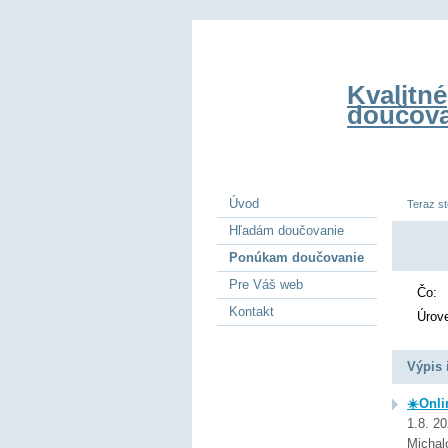
Kvalitné
doučova
Úvod
Teraz st
Hľadám doučovanie
Ponúkam doučovanie
Pre Váš web
Čo:
Kontakt
Úrov
Výpis 
☀️Onli
1.8. 2
Michal