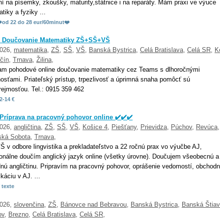
ní na písemky, zkoušky, maturity,státnice i na reparáty. Mám praxi ve výuce
iky a fyziky ...
️od 22 do 28 eur/60minut❤️
e Doučovanie Matematiky ZŠ+SŠ+VŠ
2026,
matematika
,
ZŠ
,
SŠ
,
VŠ
,
Banská Bystrica
,
Celá Bratislava
,
Celá SR
,
K
čín
,
Trnava
,
Žilina
,
m pohodové online doučovanie matematiky cez Teams s dlhoročnými
osťami. Priateľský prístup, trpezlivosť a úprimná snaha pomôcť sú
ejmosťou. Tel.: 0915 359 462
2-14 €
 Príprava na pracovný pohovor online ✔️✔️✔️
2026,
angličtina
,
ZŠ
,
SŠ
,
VŠ
,
Košice 4
,
Piešťany
,
Prievidza
,
Púchov
,
Revúca
,
ská Sobota
,
Trnava
,
 v odbore lingvistika a prekladateľstvo a 22 ročnú prax vo výučbe AJ,
ionálne doučím anglický jazyk online (všetky úrovne). Doučujem všeobecnú a
nú angličtinu. Pripravím na pracovný pohovor, oprášenie vedomostí, obchod
áciu v AJ. ...
 texte
2026,
slovenčina
,
ZŠ
,
Bánovce nad Bebravou
,
Banská Bystrica
,
Banská Štiav
ov
,
Brezno
,
Celá Bratislava
,
Celá SR
,