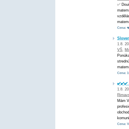
✅ Douč
matema
vzdělá
matemat
Cena: ❤
Sloven
1.8. 2
VŠ
,
Mi
Ponúka
stredn
matema
Cena: 1
✔️✔️✔
1.8. 2
Rimav
Mám VŠ
profes
obchod
komunik
Cena: V