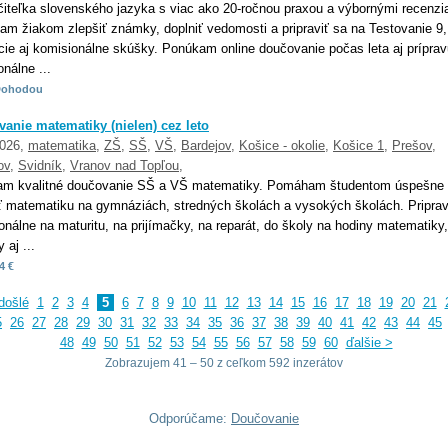
iteľka slovenského jazyka s viac ako 20-ročnou praxou a výbornými recenzi
m žiakom zlepšiť známky, doplniť vedomosti a pripraviť sa na Testovanie 9,
acie aj komisionálne skúšky. Ponúkam online doučovanie počas leta aj prípra
nálne ...
Dohodou
anie matematiky (nielen) cez leto
2026,
matematika
,
ZŠ
,
SŠ
,
VŠ
,
Bardejov
,
Košice - okolie
,
Košice 1
,
Prešov
,
ov
,
Svidník
,
Vranov nad Topľou
,
m kvalitné doučovanie SŠ a VŠ matematiky. Pomáham študentom úspešne
ť matematiku na gymnáziách, stredných školách a vysokých školách. Pripra
onálne na maturitu, na prijímačky, na reparát, do školy na hodiny matematiky
 aj ...
4 €
došlé
1
2
3
4
5
6
7
8
9
10
11
12
13
14
15
16
17
18
19
20
21
5
26
27
28
29
30
31
32
33
34
35
36
37
38
39
40
41
42
43
44
45
48
49
50
51
52
53
54
55
56
57
58
59
60
ďalšie >
Zobrazujem 41 – 50 z ceľkom 592 inzerátov
Odporúčame:
Doučovanie