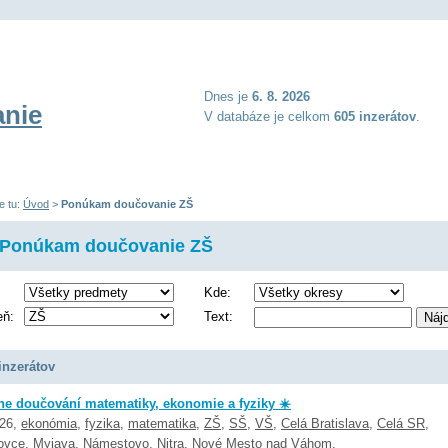
Dnes je
6. 8. 2026
nie
V databáze je celkom
605 inzerátov
.
e tu:
Úvod
>
Ponúkam doučovanie ZŠ
Ponúkam doučovanie ZŠ
Kde:
eň:
Text:
inzerátov
ne doučování matematiky, ekonomie a fyziky ☀️
026,
ekonómia
,
fyzika
,
matematika
,
ZŠ
,
SŠ
,
VŠ
,
Celá Bratislava
,
Celá SR
,
ovce
,
Myjava
,
Námestovo
,
Nitra
,
Nové Mesto nad Váhom
,