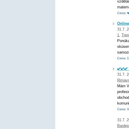
vzdělá
matemat
Cena: ❤
Onlin
31.7. 
1
,
Tren
Ponúka
skúsen
samozr
Cena: 1
✔️✔️✔️
31.7. 
Rimav
Mám VŠ
profes
obchod
komunik
Cena: V
31.7. 
Bardej