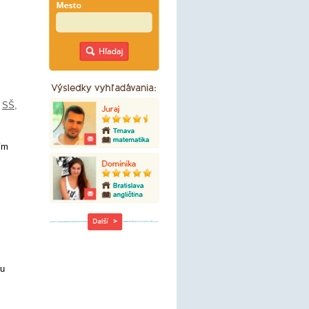
,
SŠ
,
lím
nu