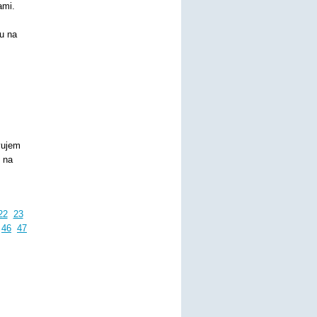
ami.
vu na
vujem
, na
22
23
46
47