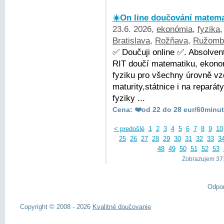
☀️On line doučování matemat
23.6. 2026,
ekonómia
,
fyzika
Bratislava
,
Rožňava
,
Ružomb
✅ Doučuji online ✅. Absolve
RIT doučí matematiku, ekonom
fyziku pro všechny úrovně vz
maturity,státnice i na repará
fyziky ...
Cena: ❤️od 22 do 28 eur/60minut
< predošlé
1
2
3
4
5
6
7
8
9
10
25
26
27
28
29
30
31
32
33
3
48
49
50
51
52
53
Zobrazujem 371
Odpo
Copyright © 2008 - 2026
Kvalitné doučovanie