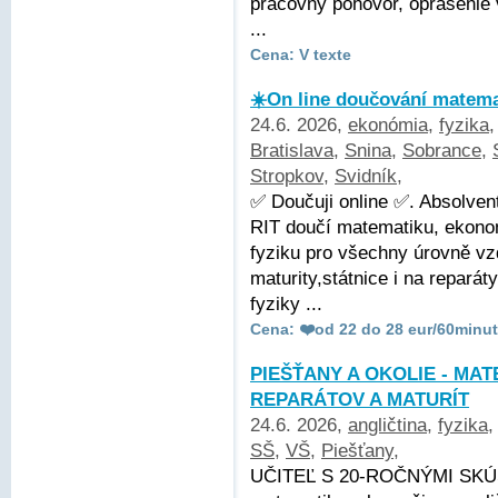
pracovný pohovor, oprášenie
...
Cena: V texte
☀️On line doučování matemat
24.6. 2026,
ekonómia
,
fyzika
Bratislava
,
Snina
,
Sobrance
,
Stropkov
,
Svidník
,
✅ Doučuji online ✅. Absolve
RIT doučí matematiku, ekonom
fyziku pro všechny úrovně vz
maturity,státnice i na repará
fyziky ...
Cena: ❤️od 22 do 28 eur/60minut
PIEŠŤANY A OKOLIE - MAT
REPARÁTOV A MATURÍT
24.6. 2026,
angličtina
,
fyzika
SŠ
,
VŠ
,
Piešťany
,
UČITEĽ S 20-ROČNÝMI SKÚ