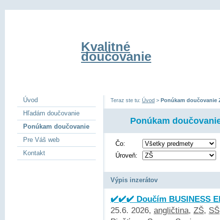
Kvalitné
doučovanie
Úvod
Teraz ste tu:
Úvod
>
Ponúkam doučovanie 
Hľadám doučovanie
Ponúkam doučovani
Ponúkam doučovanie
Pre Váš web
Čo:
Kontakt
Úroveň:
Výpis inzerátov
✔️✔️✔️ Doučím BUSINESS EN
25.6. 2026,
angličtina
,
ZŠ
,
SŠ