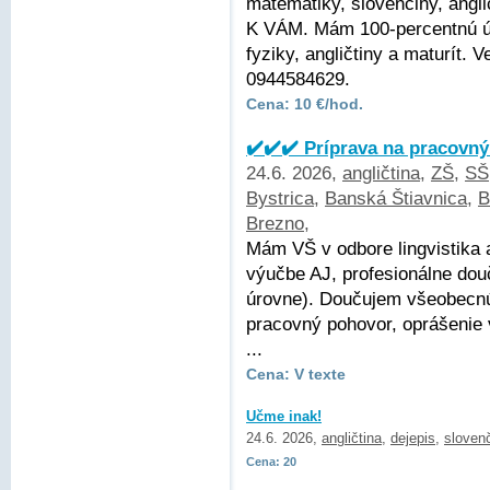
matematiky, slovenčiny, angli
K VÁM. Mám 100-percentnú ús
fyziky, angličtiny a maturít.
0944584629.
Cena: 10 €/hod.
✔️✔️✔️ Príprava na pracovný
24.6. 2026,
angličtina
,
ZŠ
,
SŠ
Bystrica
,
Banská Štiavnica
,
B
Brezno
,
Mám VŠ v odbore lingvistika 
výučbe AJ, profesionálne dou
úrovne). Doučujem všeobecnú 
pracovný pohovor, oprášenie
...
Cena: V texte
Učme inak!
24.6. 2026,
angličtina
,
dejepis
,
sloven
Cena: 20