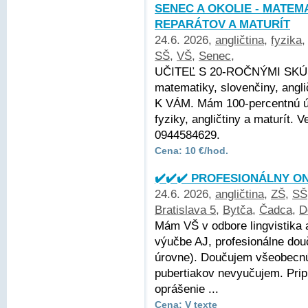
SENEC A OKOLIE - MATEMA
REPARÁTOV A MATURÍT
24.6. 2026,
angličtina
,
fyzika
SŠ
,
VŠ
,
Senec
,
UČITEĽ S 20-ROČNÝMI SKÚ
matematiky, slovenčiny, angli
K VÁM. Mám 100-percentnú ús
fyziky, angličtiny a maturít.
0944584629.
Cena: 10 €/hod.
✔️✔️✔️ PROFESIONÁLNY ON
24.6. 2026,
angličtina
,
ZŠ
,
SŠ
Bratislava 5
,
Bytča
,
Čadca
,
D
Mám VŠ v odbore lingvistika 
výučbe AJ, profesionálne dou
úrovne). Doučujem všeobecnú 
pubertiakov nevyučujem. Pri
oprášenie ...
Cena: V texte