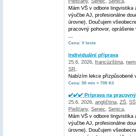
Piešťany
,
Senec
,
Senica
,
Mám VŠ v odbore lingvistika 
výučbe AJ, profesionálne dou
úrovne). Doučujem všeobecnú 
pracovný pohovor, oprášenie
...
Cena: V texte
Individuální příprava
25.6. 2026,
francúzština
,
nem
SR
,
Nabízím lekce přizpůsobené v
Cena: 50 min = 700 Kč
✔️✔️✔️ Príprava na pracovný
25.6. 2026,
angličtina
,
ZŠ
,
SŠ
Piešťany
,
Senec
,
Senica
,
Mám VŠ v odbore lingvistika 
výučbe AJ, profesionálne dou
úrovne). Doučujem všeobecnú 