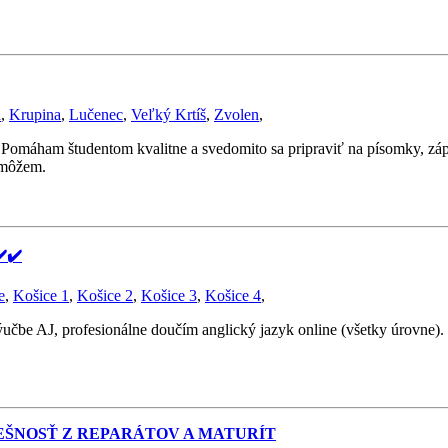
a
,
Krupina
,
Lučenec
,
Veľký Krtíš
,
Zvolen
,
máham študentom kvalitne a svedomito sa pripraviť na písomky, zápočt
omôžem.
️✔️
e
,
Košice 1
,
Košice 2
,
Košice 3
,
Košice 4
,
ýučbe AJ, profesionálne doučím anglický jazyk online (všetky úrovne)
SPEŠNOSŤ Z REPARÁTOV A MATURÍT