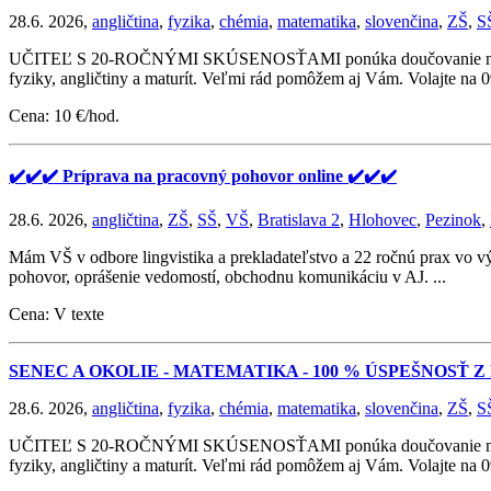
28.6. 2026,
angličtina
,
fyzika
,
chémia
,
matematika
,
slovenčina
,
ZŠ
,
S
UČITEĽ S 20-ROČNÝMI SKÚSENOSŤAMI ponúka doučovanie matematik
fyziky, angličtiny a maturít. Veľmi rád pomôžem aj Vám. Volajte na
Cena: 10 €/hod.
✔️✔️✔️ Príprava na pracovný pohovor online ✔️✔️✔️
28.6. 2026,
angličtina
,
ZŠ
,
SŠ
,
VŠ
,
Bratislava 2
,
Hlohovec
,
Pezinok
,
Mám VŠ v odbore lingvistika a prekladateľstvo a 22 ročnú prax vo v
pohovor, oprášenie vedomostí, obchodnu komunikáciu v AJ. ...
Cena: V texte
SENEC A OKOLIE - MATEMATIKA - 100 % ÚSPEŠNOSŤ 
28.6. 2026,
angličtina
,
fyzika
,
chémia
,
matematika
,
slovenčina
,
ZŠ
,
S
UČITEĽ S 20-ROČNÝMI SKÚSENOSŤAMI ponúka doučovanie matematik
fyziky, angličtiny a maturít. Veľmi rád pomôžem aj Vám. Volajte na