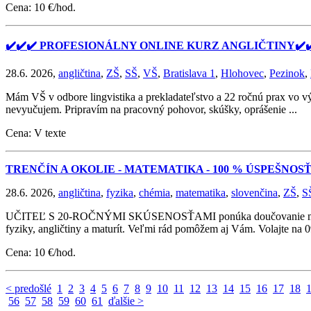
Cena: 10 €/hod.
✔️✔️✔️ PROFESIONÁLNY ONLINE KURZ ANGLIČTINY✔️✔
28.6. 2026,
angličtina
,
ZŠ
,
SŠ
,
VŠ
,
Bratislava 1
,
Hlohovec
,
Pezinok
,
Mám VŠ v odbore lingvistika a prekladateľstvo a 22 ročnú prax vo v
nevyučujem. Pripravím na pracovný pohovor, skúšky, oprášenie ...
Cena: V texte
TRENČÍN A OKOLIE - MATEMATIKA - 100 % ÚSPEŠNOS
28.6. 2026,
angličtina
,
fyzika
,
chémia
,
matematika
,
slovenčina
,
ZŠ
,
S
UČITEĽ S 20-ROČNÝMI SKÚSENOSŤAMI ponúka doučovanie matematik
fyziky, angličtiny a maturít. Veľmi rád pomôžem aj Vám. Volajte na
Cena: 10 €/hod.
< predošlé
1
2
3
4
5
6
7
8
9
10
11
12
13
14
15
16
17
18
56
57
58
59
60
61
ďalšie >