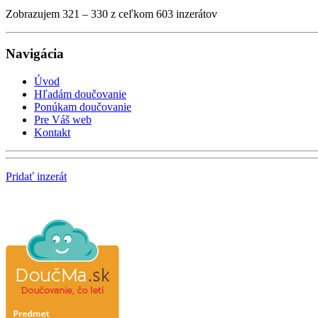
Zobrazujem 321 – 330 z ceľkom 603 inzerátov
Navigácia
Úvod
Hľadám doučovanie
Ponúkam doučovanie
Pre Váš web
Kontakt
Pridať inzerát