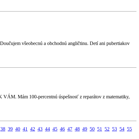
. Doučujem všeobecnú a obchodnú angličtinu. Detí ani pubertiakov
VÁM. Mám 100-percentnú úspešnosť z reparátov z matematiky,
38
39
40
41
42
43
44
45
46
47
48
49
50
51
52
53
54
55