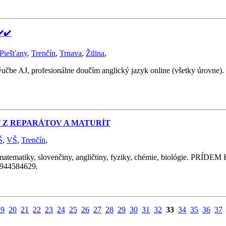
️✔️
Piešťany
,
Trenčín
,
Trnava
,
Žilina
,
ýučbe AJ, profesionálne doučím anglický jazyk online (všetky úrovne)
Ť Z REPARÁTOV A MATURÍT
Š
,
VŠ
,
Trenčín
,
y, slovenčiny, angličtiny, fyziky, chémie, biológie. PRÍDEM K 
 0944584629.
19
20
21
22
23
24
25
26
27
28
29
30
31
32
33
34
35
36
37