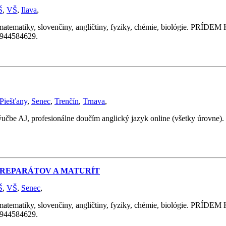
Š
,
VŠ
,
Ilava
,
y, slovenčiny, angličtiny, fyziky, chémie, biológie. PRÍDEM K 
 0944584629.
Piešťany
,
Senec
,
Trenčín
,
Trnava
,
ýučbe AJ, profesionálne doučím anglický jazyk online (všetky úrovne
Z REPARÁTOV A MATURÍT
Š
,
VŠ
,
Senec
,
y, slovenčiny, angličtiny, fyziky, chémie, biológie. PRÍDEM K 
 0944584629.