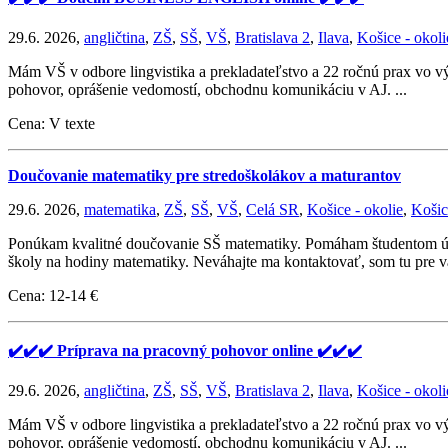
29.6. 2026,
angličtina
,
ZŠ
,
SŠ
,
VŠ
,
Bratislava 2
,
Ilava
,
Košice - okoli
Mám VŠ v odbore lingvistika a prekladateľstvo a 22 ročnú prax vo v
pohovor, oprášenie vedomostí, obchodnu komunikáciu v AJ. ...
Cena: V texte
Doučovanie matematiky pre stredoškolákov a maturantov
29.6. 2026,
matematika
,
ZŠ
,
SŠ
,
VŠ
,
Celá SR
,
Košice - okolie
,
Košic
Ponúkam kvalitné doučovanie SŠ matematiky. Pomáham študentom úspe
školy na hodiny matematiky. Neváhajte ma kontaktovať, som tu pre v
Cena: 12-14 €
✔️✔️✔️ Príprava na pracovný pohovor online ✔️✔️✔️
29.6. 2026,
angličtina
,
ZŠ
,
SŠ
,
VŠ
,
Bratislava 2
,
Ilava
,
Košice - okoli
Mám VŠ v odbore lingvistika a prekladateľstvo a 22 ročnú prax vo v
pohovor, oprášenie vedomostí, obchodnu komunikáciu v AJ. ...