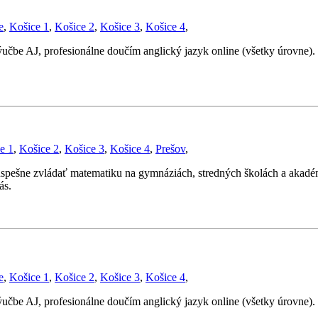
e
,
Košice 1
,
Košice 2
,
Košice 3
,
Košice 4
,
ýučbe AJ, profesionálne doučím anglický jazyk online (všetky úrovne
e 1
,
Košice 2
,
Košice 3
,
Košice 4
,
Prešov
,
šne zvládať matematiku na gymnáziách, stredných školách a akadémiá
ás.
e
,
Košice 1
,
Košice 2
,
Košice 3
,
Košice 4
,
ýučbe AJ, profesionálne doučím anglický jazyk online (všetky úrovne