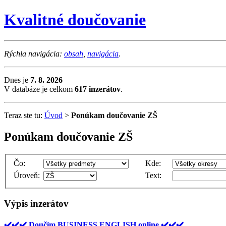
Kvalitné doučovanie
Rýchla navigácia:
obsah
,
navigácia
.
Dnes je
7. 8. 2026
V databáze je celkom
617 inzerátov
.
Teraz ste tu:
Úvod
>
Ponúkam doučovanie ZŠ
Ponúkam doučovanie ZŠ
Čo:
Kde:
Úroveň:
Text:
Výpis inzerátov
✔️✔️✔️ Doučím BUSINESS ENGLISH online ✔️✔️✔️