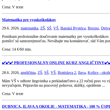
Cena: V texte
Matematika pre vysokoškolákov
29.6. 2026,
matematika
,
ZŠ
,
SŠ
,
VŠ
,
Banská Bystrica
,
Brezno
,
Detv
Ponúkam profesionálne doučovanie matematiky pre vysokoškolákov. Po
pomôcť sú samozrejmosťou. Neváhajte ma kontaktovať, rád Vám p
Cena: 14 €/60 min.
✔️✔️✔️ PROFESIONÁLNY ONLINE KURZ ANGLIČTINY✔️✔
28.6. 2026,
angličtina
,
ZŠ
,
SŠ
,
VŠ
,
Bratislava 2
,
Ilava
,
Košice - okoli
Mám VŠ v odbore lingvistika a prekladateľstvo a 22 ročnú prax vo v
nevyučujem. Pripravím na pracovný pohovor, skúšky, oprášenie ...
Cena: V texte
DUBNICA, ILAVA A OKOLIE - MATEMATIKA - 100 % Ú