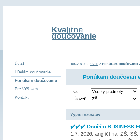
Kvalitné
doučovanie
Úvod
Teraz ste tu:
Úvod
>
Ponúkam doučovanie 
Hľadám doučovanie
Ponúkam doučovani
Ponúkam doučovanie
Pre Váš web
Čo:
Kontakt
Úroveň:
Výpis inzerátov
✔️✔️✔️ Doučím BUSINESS EN
1.7. 2026,
angličtina
,
ZŠ
,
SŠ
,