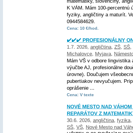
matematiky, slovenčiny, angli
K VÁM. Mám 100-percentnú ús
fyziky, angličtiny a maturít.
0944584629.
Cena: 10 €/hod.
✔️✔️✔️ PROFESIONÁLNY ON
1.7. 2026,
angličtina
,
ZŠ
,
SŠ
,
Michalovce
,
Myjava
,
Námest
Mám VŠ v odbore lingvistika 
výučbe AJ, profesionálne dou
úrovne). Doučujem všeobecnú 
pubertiakov nevyučujem. Pri
oprášenie ...
Cena: V texte
NOVÉ MESTO NAD VÁHOM A
REPARÁTOV Z MATEMATIK
30.6. 2026,
angličtina
,
fyzika
SŠ
,
VŠ
,
Nové Mesto nad Vá