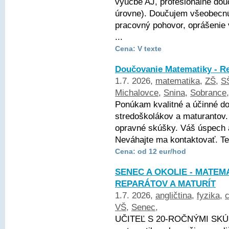
výučbe AJ, profesionálne dou
úrovne). Doučujem všeobecnú 
pracovný pohovor, oprášenie
...
Cena: V texte
Doučovanie Matematiky - R
1.7. 2026,
matematika
,
ZŠ
,
S
Michalovce
,
Snina
,
Sobrance
Ponúkam kvalitné a účinné d
stredoškolákov a maturantov.
opravné skúšky. Váš úspech a
Neváhajte ma kontaktovať. Te
Cena: od 12 eur/hod
SENEC A OKOLIE - MATEMA
REPARÁTOV A MATURÍT
1.7. 2026,
angličtina
,
fyzika
,
VŠ
,
Senec
,
UČITEĽ S 20-ROČNÝMI SKÚ