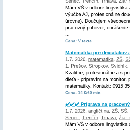
Senec
,
Trenčín
,
Trnava
,
Žiar
Mám VŠ v odbore lingvistika 
výučbe AJ, profesionálne dou
úrovne). Doučujem všeobecnú 
pracovný pohovor, oprášenie
...
Cena: V texte
Matematika pre deviatakov 
1.7. 2026,
matematika
,
ZŠ
,
S
1
,
Prešov
,
Stropkov
,
Svidník
,
Kvalitne, profesionálne a s p
dieťa - pripravím na monitor, 
matematiky. Kontakt: 0915 3
Cena: 14 €/60 min.
✔️✔️✔️ Príprava na pracovný
1.7. 2026,
angličtina
,
ZŠ
,
SŠ
,
Senec
,
Trenčín
,
Trnava
,
Žiar
Mám VŠ v odbore lingvistika 