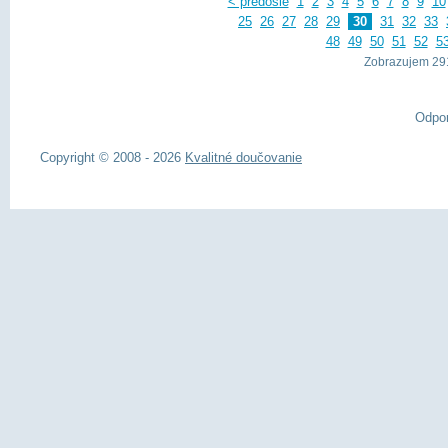
< predošlé
1
2
3
4
5
6
7
8
9
10
25
26
27
28
29
30
31
32
33
48
49
50
51
52
5
Zobrazujem 291
Odpo
Copyright © 2008 - 2026
Kvalitné doučovanie