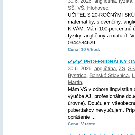
30.6. 2026,
angličtina
,
fyzika
SŠ
,
VŠ
,
Hlohovec
,
UČITEĽ S 20-ROČNÝMI SKÚ
matematiky, slovenčiny, angli
K VÁM. Mám 100-percentnú ús
fyziky, angličtiny a maturít.
0944584629.
Cena: 10 €/hod.
✔️✔️✔️ PROFESIONÁLNY ON
30.6. 2026,
angličtina
,
ZŠ
,
SŠ
Bystrica
,
Banská Štiavnica
,
L
Martin
,
Mám VŠ v odbore lingvistika 
výučbe AJ, profesionálne dou
úrovne). Doučujem všeobecnú 
pubertiakov nevyučujem. Pri
oprášenie ...
Cena: V texte