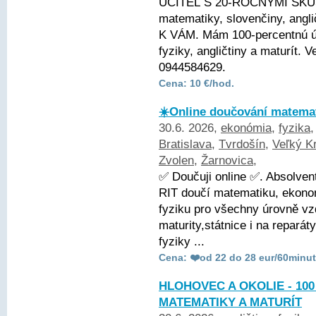
UČITEĽ S 20-ROČNÝMI SKÚ
matematiky, slovenčiny, angli
K VÁM. Mám 100-percentnú ús
fyziky, angličtiny a maturít.
0944584629.
Cena: 10 €/hod.
☀️Online doučování matemat
30.6. 2026,
ekonómia
,
fyzika
Bratislava
,
Tvrdošín
,
Veľký Kr
Zvolen
,
Žarnovica
,
✅ Doučuji online ✅. Absolve
RIT doučí matematiku, ekonom
fyziku pro všechny úrovně vz
maturity,státnice i na repará
fyziky ...
Cena: ❤️od 22 do 28 eur/60minut
HLOHOVEC A OKOLIE - 10
MATEMATIKY A MATURÍT