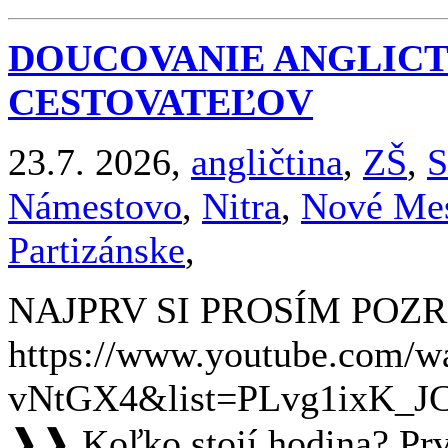
DOUCOVANIE ANGLICT
CESTOVATEĽOV
23.7. 2026,
angličtina
,
ZŠ
,
S
Námestovo
,
Nitra
,
Nové Me
Partizánske
,
NAJPRV SI PROSÍM POZRI
https://www.youtube.com/
vNtGX4&list=PLvg1ixK_
❱❱ Koľko stojí hodina? Pr