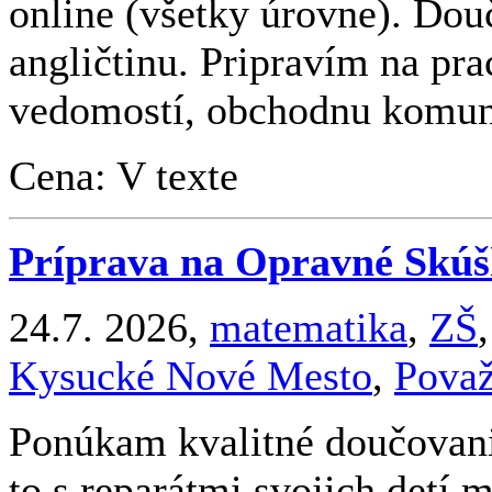
online (všetky úrovne). Do
angličtinu. Pripravím na pr
vedomostí, obchodnu komuni
Cena: V texte
Príprava na Opravné Skúš
24.7. 2026,
matematika
,
ZŠ
Kysucké Nové Mesto
,
Považ
Ponúkam kvalitné doučovani
to s reparátmi svojich detí 