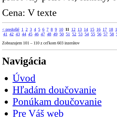
Cena: V texte
< predošlé
1
2
3
4
5
6
7
8
9
10
11
12
13
14
15
16
17
18
41
42
43
44
45
46
47
48
49
50
51
52
53
54
55
56
57
58
Zobrazujem 101 – 110 z ceľkom 603 inzerátov
Navigácia
Úvod
Hľadám doučovanie
Ponúkam doučovanie
Pre Váš web