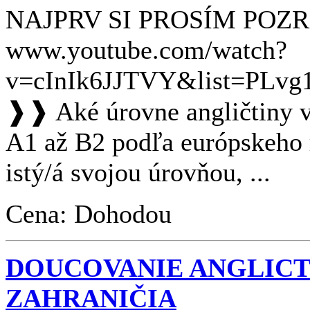
NAJPRV SI PROSÍM POZRI
www.youtube.com/watch?
v=cInIk6JJTVY&list=PLv
❱❱ Aké úrovne angličtiny 
A1 až B2 podľa európskeho r
istý/á svojou úrovňou, ...
Cena: Dohodou
DOUCOVANIE ANGLICT
ZAHRANIČIA