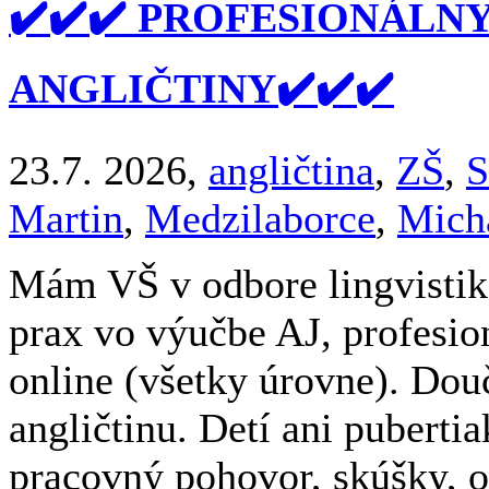
✔️✔️✔️ PROFESIONÁLN
ANGLIČTINY✔️✔️✔️
23.7. 2026,
angličtina
,
ZŠ
,
S
Martin
,
Medzilaborce
,
Mich
Mám VŠ v odbore lingvistika
prax vo výučbe AJ, profesio
online (všetky úrovne). Do
angličtinu. Detí ani pubert
pracovný pohovor, skúšky, op