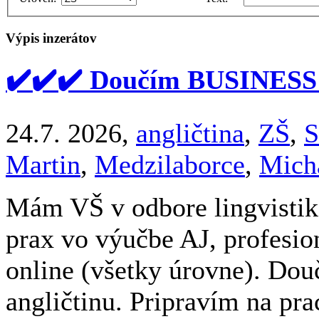
Výpis inzerátov
✔️✔️✔️ Doučím BUSINESS
24.7. 2026,
angličtina
,
ZŠ
,
S
Martin
,
Medzilaborce
,
Mich
Mám VŠ v odbore lingvistika
prax vo výučbe AJ, profesio
online (všetky úrovne). Do
angličtinu. Pripravím na pr