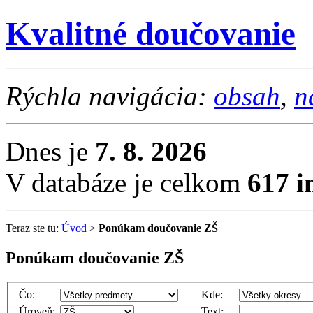
Kvalitné doučovanie
Rýchla navigácia:
obsah
,
n
Dnes je
7. 8. 2026
V databáze je celkom
617 i
Teraz ste tu:
Úvod
>
Ponúkam doučovanie ZŠ
Ponúkam doučovanie ZŠ
Čo:
Kde:
Úroveň:
Text: