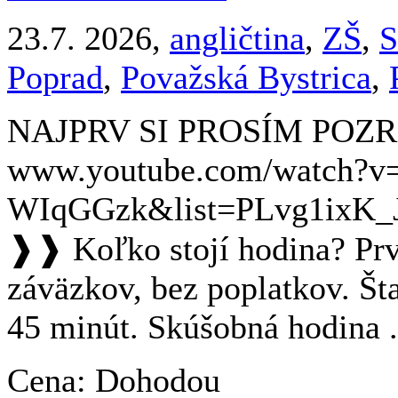
23.7. 2026,
angličtina
,
ZŠ
,
S
Poprad
,
Považská Bystrica
,
NAJPRV SI PROSÍM POZRI
www.youtube.com/watch?v=
WIqGGzk&list=PLvg1ixK
❱❱ Koľko stojí hodina? Pr
záväzkov, bez poplatkov. Št
45 minút. Skúšobná hodina .
Cena: Dohodou