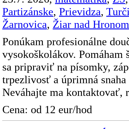
Partizánske
,
Prievidza
,
Turč
Žarnovica
,
Žiar nad Hrono
Ponúkam profesionálne dou
vysokoškolákov. Pomáham š
sa pripraviť na písomky, záp
trpezlivosť a úprimná snah
Neváhajte ma kontaktovať,
Cena: od 12 eur/hod