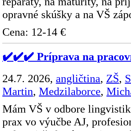
reparáty, na maturity, na pr
opravné skúšky a na VŠ zápo
Cena: 12-14 €
✔️✔️✔️ Príprava na pracov
24.7. 2026,
angličtina
,
ZŠ
,
S
Martin
,
Medzilaborce
,
Mich
Mám VŠ v odbore lingvistika
prax vo výučbe AJ, profesio