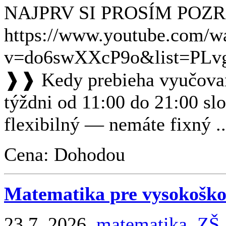
NAJPRV SI PROSÍM POZRI
https://www.youtube.com/w
v=do6swXXcP9o&list=PLv
❱❱ Kedy prebieha vyučovan
týždni od 11:00 do 21:00 sl
flexibilný — nemáte fixný ..
Cena: Dohodou
Matematika pre vysokoško
23.7. 2026,
matematika
,
ZŠ