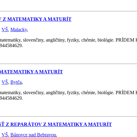
V Z MATEMATIKY A MATURÍT
,
VŠ
,
Malacky
,
y, slovenčiny, angličtiny, fyziky, chémie, biológie. PRÍDEM K 
 0944584629.
Z MATEMATIKY A MATURÍT
,
VŠ
,
Bytča
,
y, slovenčiny, angličtiny, fyziky, chémie, biológie. PRÍDEM K 
 0944584629.
OSŤ Z REPARÁTOV Z MATEMATIKY A MATURÍT
,
VŠ
,
Bánovce nad Bebravou
,