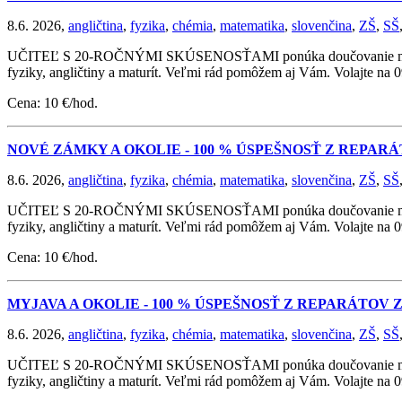
8.6. 2026,
angličtina
,
fyzika
,
chémia
,
matematika
,
slovenčina
,
ZŠ
,
SŠ
UČITEĽ S 20-ROČNÝMI SKÚSENOSŤAMI ponúka doučovanie matematik
fyziky, angličtiny a maturít. Veľmi rád pomôžem aj Vám. Volajte na
Cena: 10 €/hod.
NOVÉ ZÁMKY A OKOLIE - 100 % ÚSPEŠNOSŤ Z REPAR
8.6. 2026,
angličtina
,
fyzika
,
chémia
,
matematika
,
slovenčina
,
ZŠ
,
SŠ
UČITEĽ S 20-ROČNÝMI SKÚSENOSŤAMI ponúka doučovanie matematik
fyziky, angličtiny a maturít. Veľmi rád pomôžem aj Vám. Volajte na
Cena: 10 €/hod.
MYJAVA A OKOLIE - 100 % ÚSPEŠNOSŤ Z REPARÁTOV
8.6. 2026,
angličtina
,
fyzika
,
chémia
,
matematika
,
slovenčina
,
ZŠ
,
SŠ
UČITEĽ S 20-ROČNÝMI SKÚSENOSŤAMI ponúka doučovanie matematik
fyziky, angličtiny a maturít. Veľmi rád pomôžem aj Vám. Volajte na