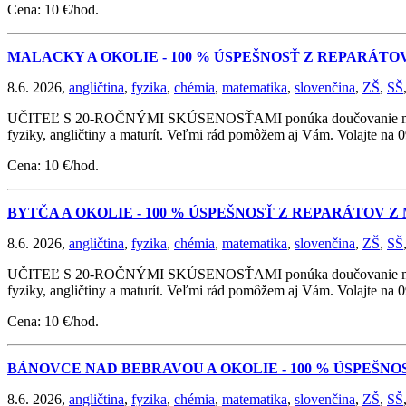
Cena: 10 €/hod.
MALACKY A OKOLIE - 100 % ÚSPEŠNOSŤ Z REPARÁTO
8.6. 2026,
angličtina
,
fyzika
,
chémia
,
matematika
,
slovenčina
,
ZŠ
,
SŠ
UČITEĽ S 20-ROČNÝMI SKÚSENOSŤAMI ponúka doučovanie matematik
fyziky, angličtiny a maturít. Veľmi rád pomôžem aj Vám. Volajte na
Cena: 10 €/hod.
BYTČA A OKOLIE - 100 % ÚSPEŠNOSŤ Z REPARÁTOV 
8.6. 2026,
angličtina
,
fyzika
,
chémia
,
matematika
,
slovenčina
,
ZŠ
,
SŠ
UČITEĽ S 20-ROČNÝMI SKÚSENOSŤAMI ponúka doučovanie matematik
fyziky, angličtiny a maturít. Veľmi rád pomôžem aj Vám. Volajte na
Cena: 10 €/hod.
BÁNOVCE NAD BEBRAVOU A OKOLIE - 100 % ÚSPEŠN
8.6. 2026,
angličtina
,
fyzika
,
chémia
,
matematika
,
slovenčina
,
ZŠ
,
SŠ