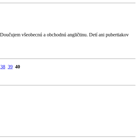
. Doučujem všeobecnú a obchodnú angličtinu. Detí ani pubertiakov
38
39
40