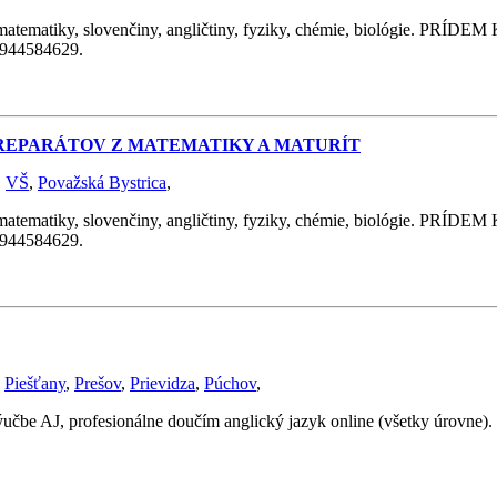
y, slovenčiny, angličtiny, fyziky, chémie, biológie. PRÍDEM K 
 0944584629.
Z REPARÁTOV Z MATEMATIKY A MATURÍT
,
VŠ
,
Považská Bystrica
,
y, slovenčiny, angličtiny, fyziky, chémie, biológie. PRÍDEM K 
 0944584629.
,
Piešťany
,
Prešov
,
Prievidza
,
Púchov
,
ýučbe AJ, profesionálne doučím anglický jazyk online (všetky úrovne