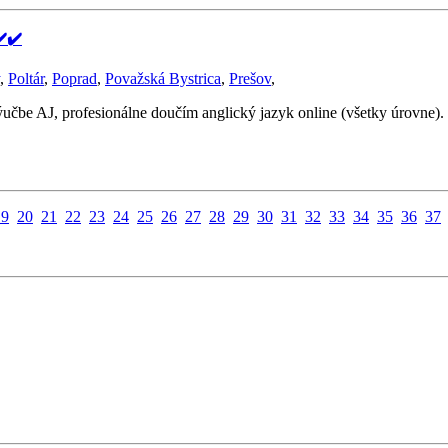
️✔️
,
Poltár
,
Poprad
,
Považská Bystrica
,
Prešov
,
ýučbe AJ, profesionálne doučím anglický jazyk online (všetky úrovne)
19
20
21
22
23
24
25
26
27
28
29
30
31
32
33
34
35
36
37