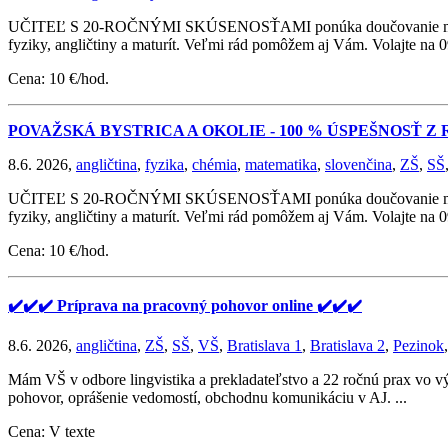
UČITEĽ S 20-ROČNÝMI SKÚSENOSŤAMI ponúka doučovanie matematik
fyziky, angličtiny a maturít. Veľmi rád pomôžem aj Vám. Volajte na
Cena: 10 €/hod.
POVAŽSKÁ BYSTRICA A OKOLIE - 100 % ÚSPEŠNOSŤ 
8.6. 2026,
angličtina
,
fyzika
,
chémia
,
matematika
,
slovenčina
,
ZŠ
,
SŠ
UČITEĽ S 20-ROČNÝMI SKÚSENOSŤAMI ponúka doučovanie matematik
fyziky, angličtiny a maturít. Veľmi rád pomôžem aj Vám. Volajte na
Cena: 10 €/hod.
✔️✔️✔️ Príprava na pracovný pohovor online ✔️✔️✔️
8.6. 2026,
angličtina
,
ZŠ
,
SŠ
,
VŠ
,
Bratislava 1
,
Bratislava 2
,
Pezinok
Mám VŠ v odbore lingvistika a prekladateľstvo a 22 ročnú prax vo v
pohovor, oprášenie vedomostí, obchodnu komunikáciu v AJ. ...
Cena: V texte