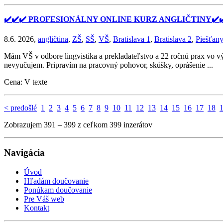
✔️✔️✔️ PROFESIONÁLNY ONLINE KURZ ANGLIČTINY✔️✔
8.6. 2026,
angličtina
,
ZŠ
,
SŠ
,
VŠ
,
Bratislava 1
,
Bratislava 2
,
Piešťany
Mám VŠ v odbore lingvistika a prekladateľstvo a 22 ročnú prax vo v
nevyučujem. Pripravím na pracovný pohovor, skúšky, oprášenie ...
Cena: V texte
< predošlé
1
2
3
4
5
6
7
8
9
10
11
12
13
14
15
16
17
18
Zobrazujem 391 – 399 z ceľkom 399 inzerátov
Navigácia
Úvod
Hľadám doučovanie
Ponúkam doučovanie
Pre Váš web
Kontakt