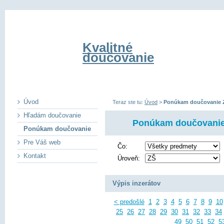
Kvalitné
doučovanie
Úvod
Teraz ste tu:
Úvod
>
Ponúkam doučovanie 
Hľadám doučovanie
Ponúkam doučovani
Ponúkam doučovanie
Pre Váš web
Čo:
Kontakt
Úroveň:
Výpis inzerátov
< predošlé
1
2
3
4
5
6
7
8
9
10
25
26
27
28
29
30
31
32
33
34
49
50
51
52
5