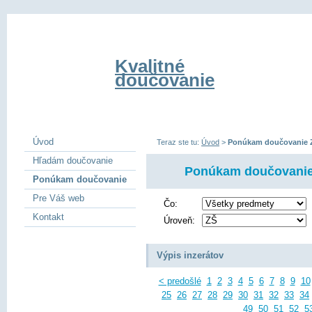
Kvalitné
doučovanie
Úvod
Teraz ste tu:
Úvod
>
Ponúkam doučovanie 
Hľadám doučovanie
Ponúkam doučovani
Ponúkam doučovanie
Pre Váš web
Čo:
Kontakt
Úroveň:
Výpis inzerátov
< predošlé
1
2
3
4
5
6
7
8
9
10
25
26
27
28
29
30
31
32
33
34
49
50
51
52
5